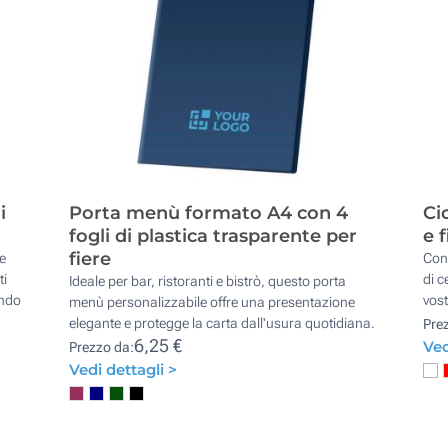
i
Porta menù formato A4 con 4
Ci
fogli di plastica trasparente per
e 
fiere
 e
Con 
ti
di c
Ideale per bar, ristoranti e bistrò, questo porta
ando
vost
menù personalizzabile offre una presentazione
elegante e protegge la carta dall'usura quotidiana.
Pre
6,25 €
Ved
Prezzo da:
Vedi dettagli >