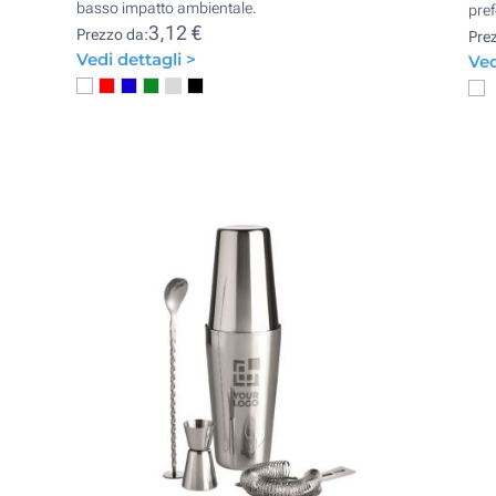
basso impatto ambientale.
pref
3,12 €
Prezzo da:
Pre
Vedi dettagli >
Ved