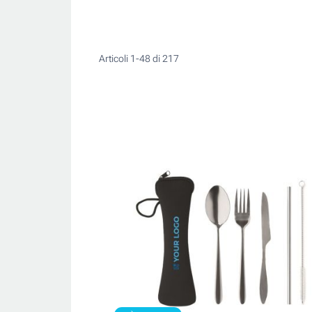
Articoli
1
-
48
di
217