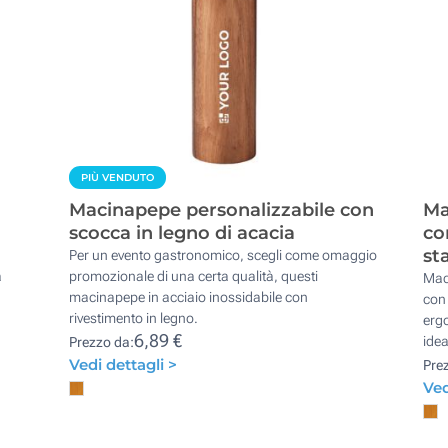
PIÙ VENDUTO
Macinapepe personalizzabile con
Ma
scocca in legno di acacia
co
st
Per un evento gastronomico, scegli come omaggio
a
promozionale di una certa qualità, questi
Maci
macinapepe in acciaio inossidabile con
con 
rivestimento in legno.
erg
6,89 €
idea
Prezzo da:
Vedi dettagli >
Pre
Ved