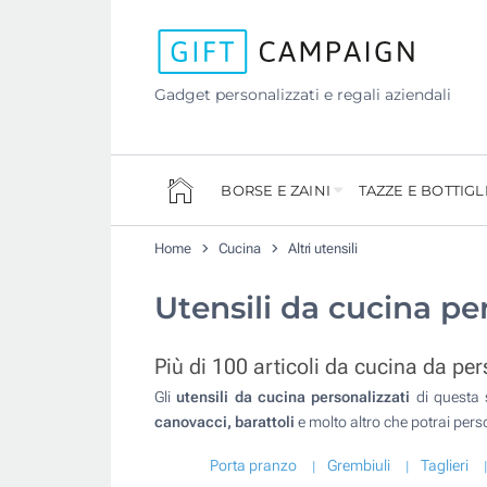
Gadget personalizzati e regali aziendali
BORSE E ZAINI
TAZZE E BOTTIGL
Home
Cucina
Altri utensili
Utensili da cucina pe
Più di 100 articoli da cucina da pe
Gli
utensili da cucina personalizzati
di questa s
canovacci, barattoli
e molto altro che potrai perso
Porta pranzo
Grembiuli
Taglieri