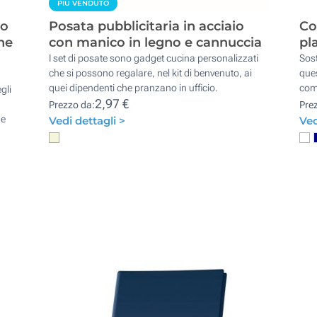
PIÙ VENDUTO
io
Posata pubblicitaria in acciaio
Co
ne
con manico in legno e cannuccia
pl
I set di posate sono gadget cucina personalizzati
Sost
che si possono regalare, nel kit di benvenuto, ai
ques
quei dipendenti che pranzano in ufficio.
com
gli
2,97 €
Prezzo da:
Pre
 e
Vedi dettagli >
Ved