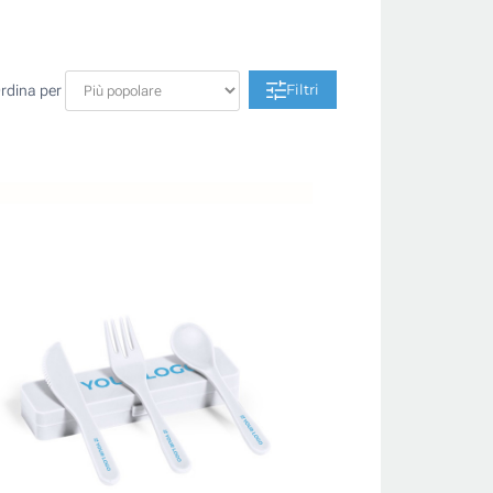
Filtri
rdina per