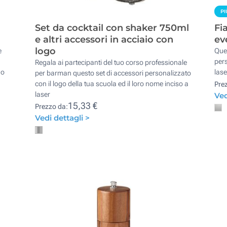
PI
Set da cocktail con shaker 750ml
Fi
e altri accessori in acciaio con
ev
logo
e
Ques
pers
Regala ai partecipanti del tuo corso professionale
do
lase
per barman questo set di accessori personalizzato
con il logo della tua scuola ed il loro nome inciso a
Pre
laser
Ved
15,33 €
Prezzo da:
Vedi dettagli >