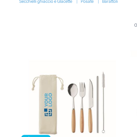
Secchielli ghiaccio e Glacette
Posate
Barattoli
O