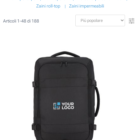
Zaini roll-top
Zaini impermeabili
Articoli
1
-
48
di
188