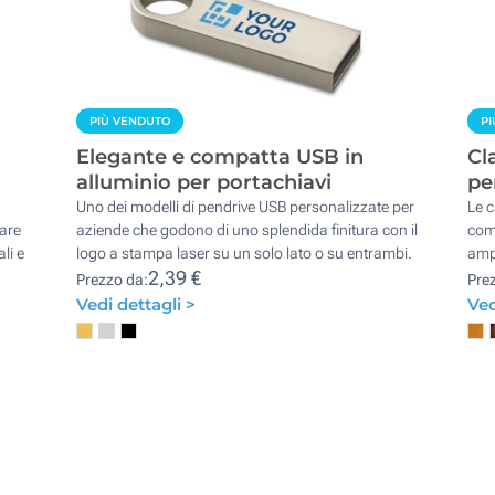
PIÙ VENDUTO
PI
Elegante e compatta USB in
Cl
alluminio per portachiavi
pe
Uno dei modelli di pendrive USB personalizzate per
Le c
pare
aziende che godono di uno splendida finitura con il
com
li e
logo a stampa laser su un solo lato o su entrambi.
ampi
2,39 €
Prezzo da:
Pre
Vedi dettagli >
Ved