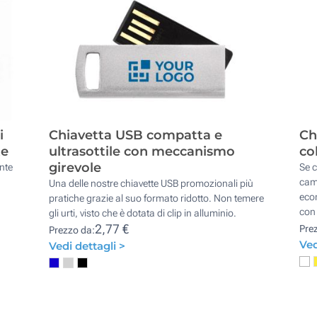
i
Chiavetta USB compatta e
Ch
te
ultrasottile con meccanismo
col
girevole
nte
Se c
cam
Una delle nostre chiavette USB promozionali più
econ
pratiche grazie al suo formato ridotto. Non temere
con
gli urti, visto che è dotata di clip in alluminio.
2,77 €
Pre
Prezzo da:
Ved
Vedi dettagli >