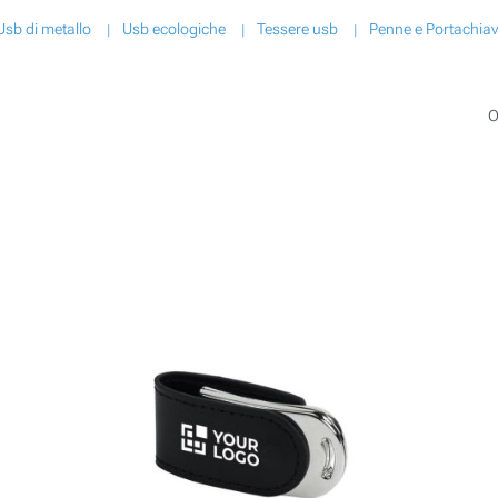
Usb di metallo
Usb ecologiche
Tessere usb
Penne e Portachiav
O