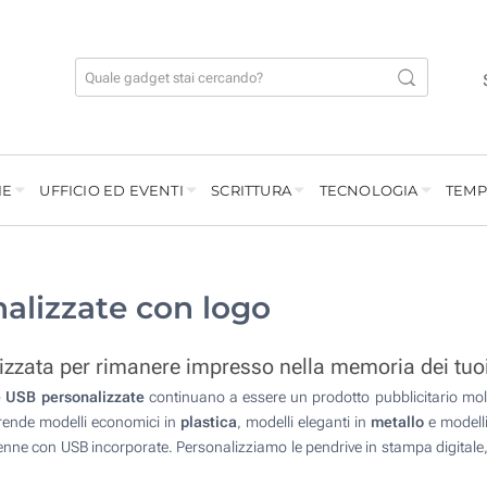
IE
UFFICIO ED EVENTI
SCRITTURA
TECNOLOGIA
TEMP
alizzate con logo
zzata per rimanere impresso nella memoria dei tuoi 
e USB personalizzate
continuano a essere un prodotto pubblicitario molto
rende modelli economici in
plastica
, modelli eleganti in
metallo
e modelli
 penne con USB incorporate. Personalizziamo le pendrive in stampa digitale, 