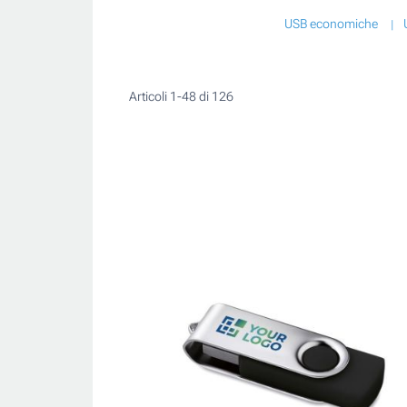
USB economiche
Articoli
1
-
48
di
126