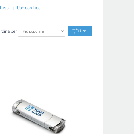
i usb
Usb con luce
Filtri
rdina per