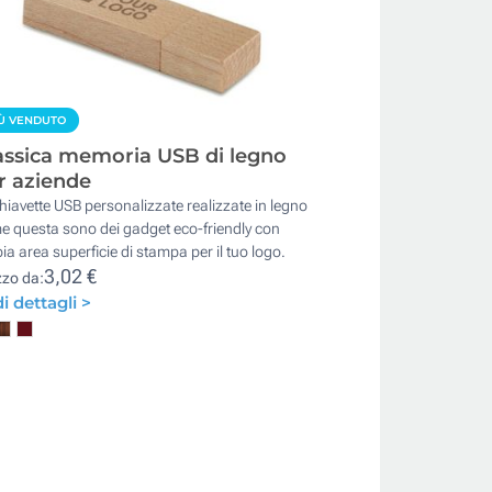
Ù VENDUTO
assica memoria USB di legno
r aziende
hiavette USB personalizzate realizzate in legno
e questa sono dei gadget eco-friendly con
a area superficie di stampa per il tuo logo.
3,02 €
zzo da:
i dettagli >