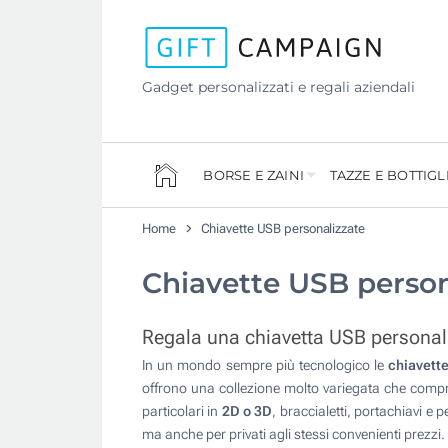
Gadget personalizzati e regali aziendali
BORSE E ZAINI
TAZZE E BOTTIGL
Home
Chiavette USB personalizzate
Chiavette USB person
Regala una chiavetta USB personali
In un mondo sempre più tecnologico le
chiavett
offrono una collezione molto variegata che comp
particolari in
2D o 3D
, braccialetti, portachiavi e
ma anche per privati agli stessi convenienti prezzi.