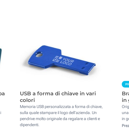
PI
pa
USB a forma di chiave in vari
Br
colori
in
Memoria USB personalizzata a forma di chiave,
Orig
i
sulla quale stampare il logo dell'azienda. Un
una 
pendrive molto originale da regalare a clienti e
in g
dipendenti.
Pre