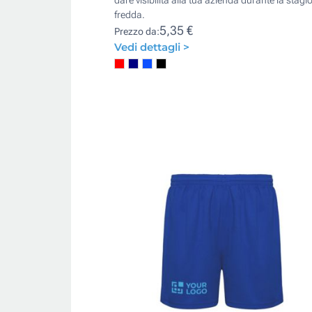
dare visibilità alla tua azienda durante la stagi
fredda.
5,35 €
Prezzo da:
Vedi dettagli >