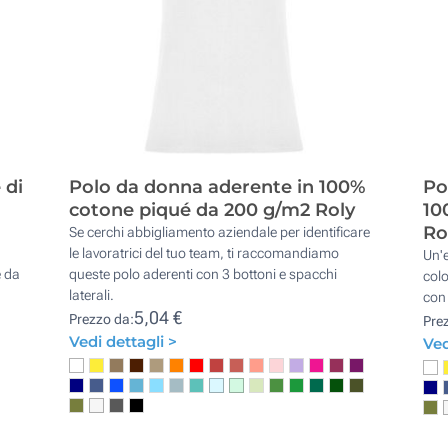
 di
Polo da donna aderente in 100%
Po
cotone piqué da 200 g/m2 Roly
10
Ro
Se cerchi abbigliamento aziendale per identificare
le lavoratrici del tuo team, ti raccomandiamo
Un'e
e da
queste polo aderenti con 3 bottoni e spacchi
colo
laterali.
con 
5,04 €
Prezzo da:
Pre
Vedi dettagli >
Ved