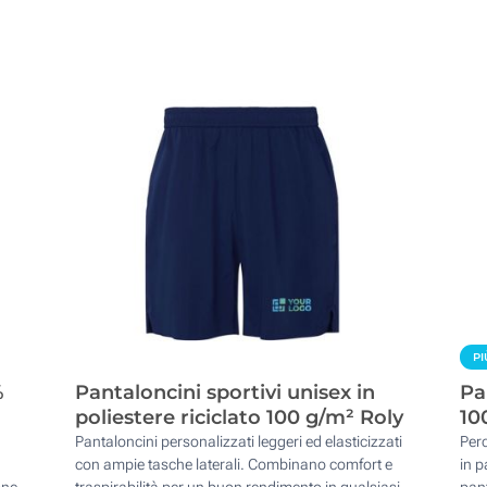
PI
%
Pantaloncini sportivi unisex in
Pa
poliestere riciclato 100 g/m² Roly
10
Pantaloncini personalizzati leggeri ed elasticizzati
Perc
con ampie tasche laterali. Combinano comfort e
in p