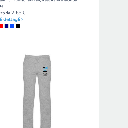
aloncini personalizzati, traspiranti e facili da
re.
2,65 €
zzo da:
i dettagli >