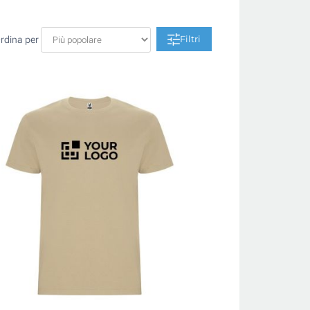
Filtri
rdina per