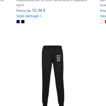
one
traspirabilità per un buon rendimento in qualsiasi
pant
sport.
lava
10,36 €
Prezzo da:
Pre
Vedi dettagli >
Ved