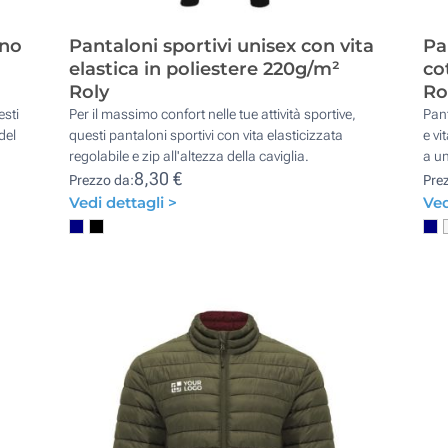
ino
Pantaloni sportivi unisex con vita
Pa
elastica in poliestere 220g/m²
co
Roly
Ro
esti
Per il massimo confort nelle tue attività sportive,
Pant
del
questi pantaloni sportivi con vita elasticizzata
e vi
regolabile e zip all'altezza della caviglia.
a un
8,30 €
Prezzo da:
Pre
Vedi dettagli >
Ved