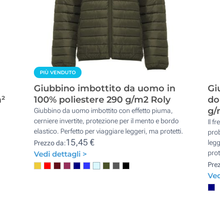
PIÙ VENDUTO
Giubbino imbottito da uomo in
Gi
m²
100% poliestere 290 g/m2 Roly
do
g/
Giubbino da uomo imbottito con effetto piuma,
cerniere invertite, protezione per il mento e bordo
Il f
elastico. Perfetto per viaggiare leggeri, ma protetti.
pro
15,45 €
legg
Prezzo da:
prot
Vedi dettagli >
Pre
Ved