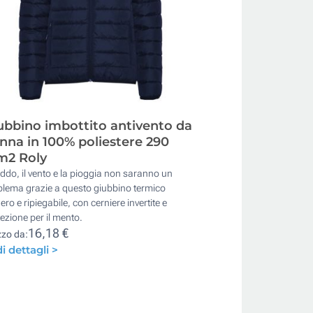
ubbino imbottito antivento da
nna in 100% poliestere 290
m2 Roly
reddo, il vento e la pioggia non saranno un
blema grazie a questo giubbino termico
ero e ripiegabile, con cerniere invertite e
ezione per il mento.
16,18 €
zzo da:
i dettagli >