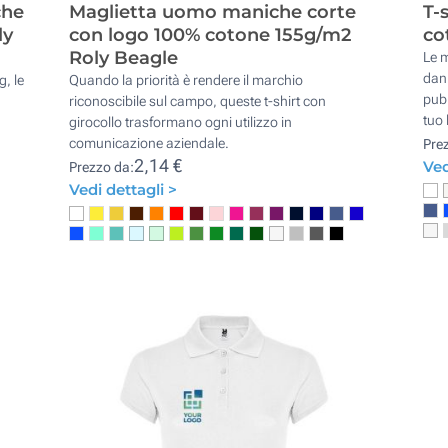
che
Maglietta uomo maniche corte
T-
ly
con logo 100% cotone 155g/m2
co
Roly Beagle
Le m
dann
g, le
Quando la priorità è rendere il marchio
pubb
riconoscibile sul campo, queste t-shirt con
tuo 
girocollo trasformano ogni utilizzo in
comunicazione aziendale.
Pre
2,14 €
Ved
Prezzo da:
Vedi dettagli >