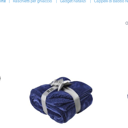
rte
Raschietti per ghiaccio
Gadget natalizi
Cappelli di Babbo N
O