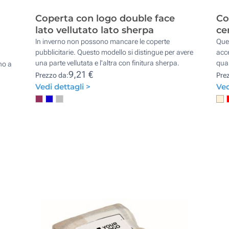
Coperta con logo double face
Co
lato vellutato lato sherpa
ce
In inverno non possono mancare le coperte
Ques
pubblicitarie. Questo modello si distingue per avere
acce
una parte vellutata e l'altra con finitura sherpa.
quan
no a
9,21 €
Prezzo da:
Pre
Vedi dettagli >
Ved