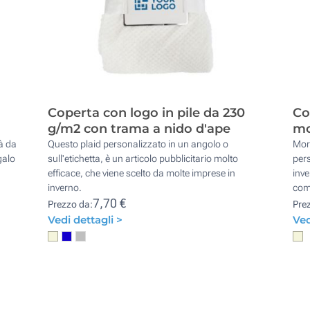
Coperta con logo in pile da 230
Co
g/m2 con trama a nido d'ape
mo
tà da
Questo plaid personalizzato in un angolo o
Morb
galo
sull'etichetta, è un articolo pubblicitario molto
pers
efficace, che viene scelto da molte imprese in
inv
inverno.
comf
7,70 €
Prezzo da:
Pre
Vedi dettagli >
Ved