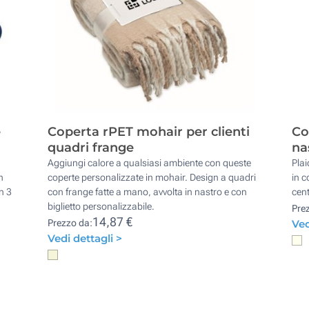
e
Coperta rPET mohair per clienti
Co
quadri frange
na
Aggiungi calore a qualsiasi ambiente con queste
Plai
n
coperte personalizzate in mohair. Design a quadri
in c
n 3
con frange fatte a mano, avvolta in nastro e con
cent
biglietto personalizzabile.
Pre
14,87 €
Prezzo da:
Ved
Vedi dettagli >