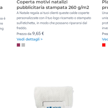
Coperta motivi natalizi
Pl
pa
pubblicitaria stampata 260 g/m2
pr
A Natale regala ai tuoi clienti queste calde coperte
Una 
personalizzate con il tuo logo ricamato o stampato
unis
pa è
sull'etichetta, in modo che possano ripararsi dal
prot
re
freddo.
inve
ing
9,65 €
Prezzo da:
Pre
Vedi dettagli >
Ved