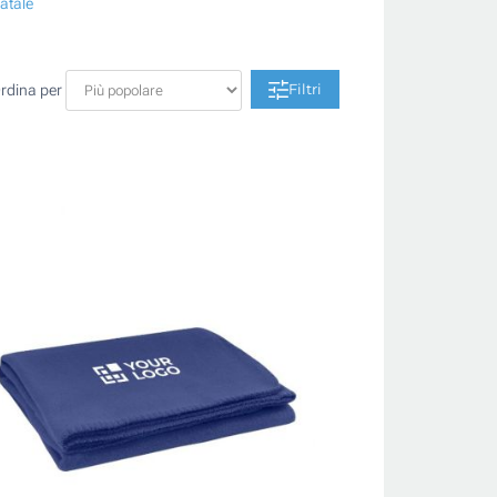
atale
Filtri
rdina per