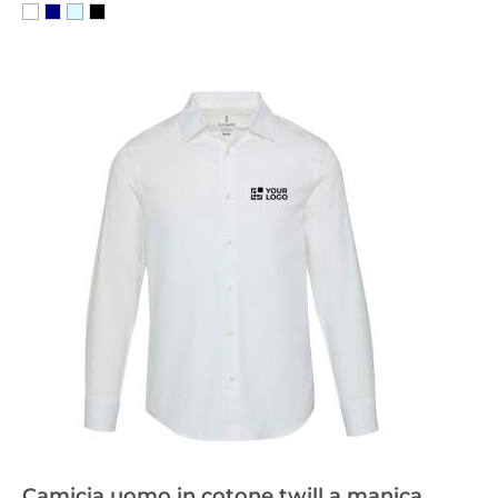
Camicia uomo in cotone twill a manica