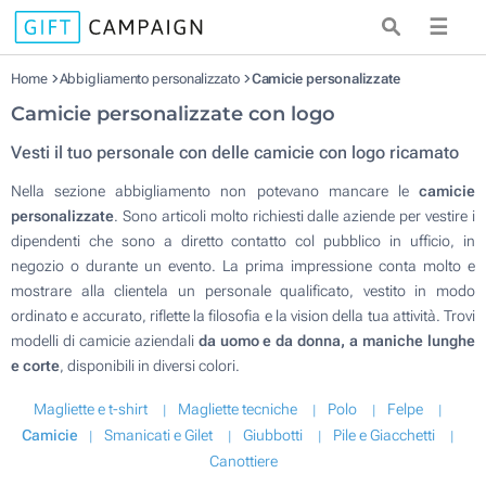
☰
Home
Abbigliamento personalizzato
Camicie personalizzate
Camicie personalizzate con logo
Vesti il tuo personale con delle camicie con logo ricamato
Nella sezione abbigliamento non potevano mancare le
camicie
personalizzate
. Sono articoli molto richiesti dalle aziende per vestire i
dipendenti che sono a diretto contatto col pubblico in ufficio, in
negozio o durante un evento. La prima impressione conta molto e
mostrare alla clientela un personale qualificato, vestito in modo
ordinato e accurato, riflette la filosofia e la vision della tua attività. Trovi
modelli di camicie aziendali
da uomo e da donna, a maniche lunghe
e corte
, disponibili in diversi colori.
Magliette e t-shirt
Magliette tecniche
Polo
Felpe
Camicie
Smanicati e Gilet
Giubbotti
Pile e Giacchetti
Canottiere