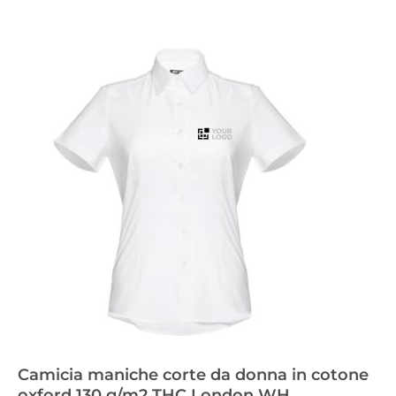
Camicia maniche corte da donna in cotone
oxford 130 g/m2 THC London WH