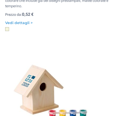
colorare che include già dei disegni prestampati, matite colorate e
temperino.
0,52 €
Prezzo da:
Vedi dettagli >