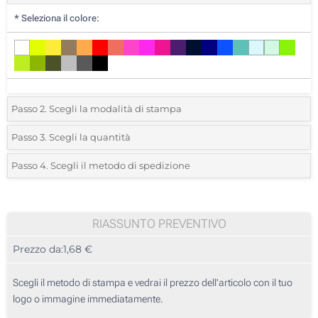
*
Seleziona il colore:
Passo 2. Scegli la modalità di stampa
*
Seleziona la posizione di stampa e il colore del vostro logo:
Passo 3. Scegli la quantità
*
Ordine minimo 25 (Ordine totale)
Passo 4. Scegli il metodo di spedizione
1 Colore (Su un lato)
Standard
Devi scegliere un colore per vedere quantità e taglie disponibili.
2 Colori (Su un lato)
RIASSUNTO PREVENTIVO
3 Colori (Su un lato)
Calcola prezzo
Prezzo da:
1,68 €
4 Colori (Su un lato)
Scegli il metodo di stampa e vedrai il prezzo dell'articolo con il tuo
Sublimazione fino a 200cm2) (Nel modello bianco)
logo o immagine immediatamente.