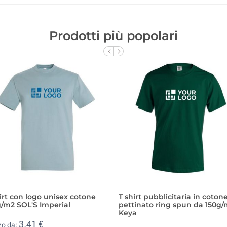
Prodotti più popolari
irt con logo unisex cotone
T shirt pubblicitaria in coton
/m2 SOL'S Imperial
pettinato ring spun da 150g
Keya
3,41 €
zo da: