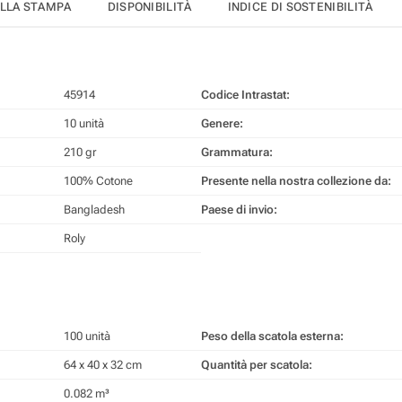
ELLA STAMPA
DISPONIBILITÀ
INDICE DI SOSTENIBILITÀ
45914
Codice Intrastat:
10 unità
Genere:
210 gr
Grammatura:
100% Cotone
Presente nella nostra collezione da:
Bangladesh
Paese di invio:
Roly
100 unità
Peso della scatola esterna:
64 x 40 x 32 cm
Quantità per scatola:
0.082 m³