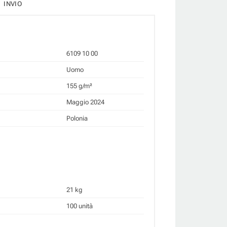
INVIO
6109 10 00
Uomo
155 g/m²
Maggio 2024
Polonia
21 kg
100 unità