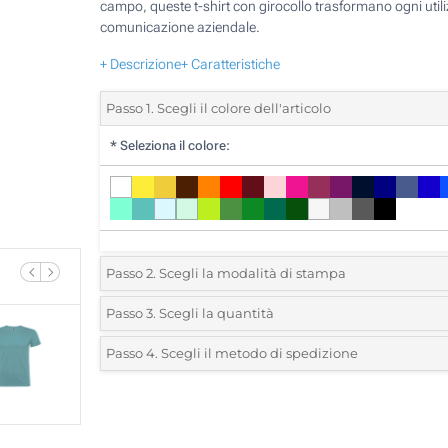
campo, queste t-shirt con girocollo trasformano ogni utili
comunicazione aziendale.
+ Descrizione
+ Caratteristiche
Passo 1. Scegli il colore dell'articolo
*
Seleziona il colore:
Passo 2. Scegli la modalità di stampa
*
Seleziona la posizione di stampa e il colore del vostro l
Passo 3. Scegli la quantità
*
Ordine minimo 10 (Ordine totale)
Passo 4. Scegli il metodo di spedizione
1 Colore (Su un lato)
Standard
Devi scegliere un colore per vedere quantità e taglie disponib
2 Colori (Su un lato)
3 Colori (Su un lato)