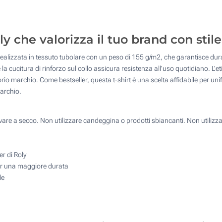
Calcola prezzo
4 Colori (Su un lato)
oly che valorizza il tuo brand con stile
Transfer digitale full color (Su un lato)
ealizzata in tessuto tubolare con un peso di 155 g/m2, che garantisce dura
Senza stampa
e la cucitura di rinforzo sul collo assicura resistenza all'uso quotidiano. L'e
oprio marchio. Come bestseller, questa t-shirt è una scelta affidabile per 
marchio.
re a secco. Non utilizzare candeggina o prodotti sbiancanti. Non utilizzar
er di Roly
per una maggiore durata
le