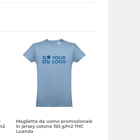
e
Maglietta da uomo promozionale
T-shirt con logo 
/m2
in jersey cotone 150 g/m2 THC
cotone 190g/m2 T
Luanda
2,81 €
Prezzo da: