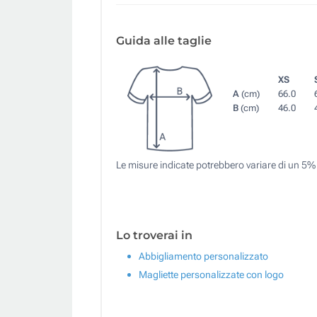
Guida alle taglie
XS
A
(cm)
66.0
B
(cm)
46.0
Le misure indicate potrebbero variare di un 5%
Lo troverai in
Abbigliamento personalizzato
Magliette personalizzate con logo