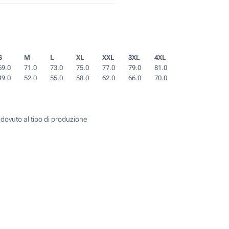
S
M
L
XL
XXL
3XL
4XL
69.0
71.0
73.0
75.0
77.0
79.0
81.0
49.0
52.0
55.0
58.0
62.0
66.0
70.0
 dovuto al tipo di produzione