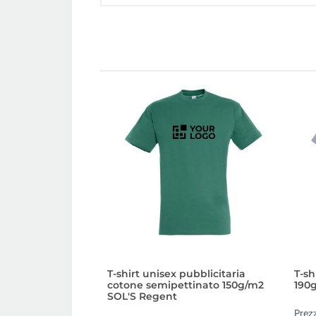
T-shirt unisex pubblicitaria
T-sh
cotone semipettinato 150g/m2
190g
SOL'S Regent
Prez