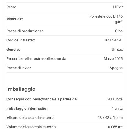
Peso:
110 gr
Poliestere 600 D 145
Materiale:
g/m²
Paese di produzione:
Cina
Codice Intrastat:
4202 92 91
Genere:
Unisex
Presente nella nostra collezione da:
Marzo 2025
Paese di invio:
Spagna
Imballaggio
Consegna con pallet/bancale a partire da:
900 unità
Imballaggio intermedio:
1 unità
Misure della scatola esterna:
28 x 43 x 54 cm
Volume della scatola esterna:
0.065 m³