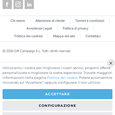
Chi siamo
Attenzione al cliente
Termini e condizioni
Avvertenze Legali
Politica di privacy
Politica dei cookies
Mappa del sito
Contattaci
© 2026 Gift Campaign S.L. Tutti i diritti riservati.
Utilizziamo i cookie per migliorare i nostri servizi, proporvi offerte
Cl
personalizzate e migliorare la vostra esperienza. Trovate maggiori
Co
informazioni nella pagina
Politica dei cookie
. Potete acconsentire
Ba
cliccando sul "Accettare", oppure configurare il loro utilizzo.
ACCETTARE
CONFIGURAZIONE