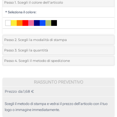
Passo 1. Scegli il colore dell'articolo
*
Seleziona il colore:
Passo 2. Scegli la modalità di stampa
*
Seleziona la posizione di stampa e il colore del vostro logo:
Passo 3. Scegli la quantità
*
Quantità desiderata:
Passo 4. Scegli il metodo di spedizione
1 Colore (Davanti)
Unità
Standard
Prezzo/unità
Sublimazione, full color (Davanti)
10
RIASSUNTO PREVENTIVO
Transfer digitale full color (Davanti)
Prezzo da:
1,68 €
20
Senza stampa
50
Scegli il metodo di stampa e vedrai il prezzo dell'articolo con il tuo
logo o immagine immediatamente.
100