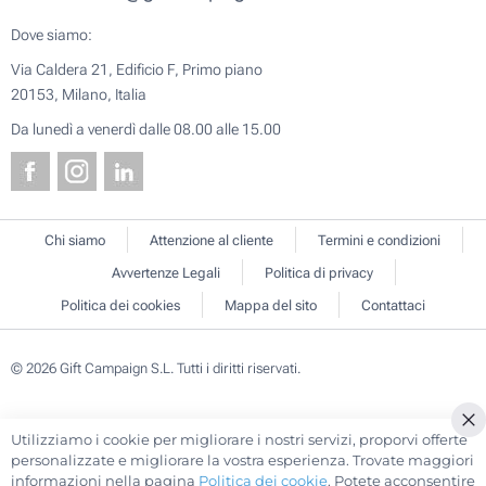
Dove siamo:
Via Caldera 21, Edificio F, Primo piano
20153, Milano, Italia
Da lunedì a venerdì dalle 08.00 alle 15.00
Chi siamo
Attenzione al cliente
Termini e condizioni
Avvertenze Legali
Politica di privacy
Politica dei cookies
Mappa del sito
Contattaci
© 2026 Gift Campaign S.L. Tutti i diritti riservati.
Utilizziamo i cookie per migliorare i nostri servizi, proporvi offerte
Cl
personalizzate e migliorare la vostra esperienza. Trovate maggiori
Co
informazioni nella pagina
Politica dei cookie
. Potete acconsentire