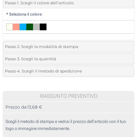
Passo 1. Scegli il colore dell'articolo
*
Seleziona il colore:
Passo 2. Scegli la modalità di stampa
*
Seleziona la posizione di stampa e il colore del vostro logo:
Passo 3. Scegli la quantità
*
Quantità desiderata:
Passo 4. Scegli il metodo di spedizione
1 Colore (Davanti)
Unità
Standard
Prezzo/unità
Ricamo (Davanti)
5
RIASSUNTO PREVENTIVO
Senza stampa
Prezzo da:
13,68 €
10
25
Scegli il metodo di stampa e vedrai il prezzo dell'articolo con il tuo
logo o immagine immediatamente.
50