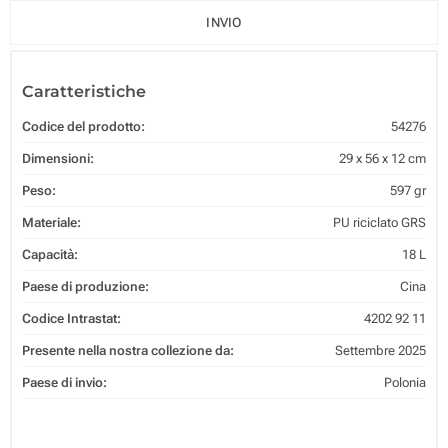
INVIO
Caratteristiche
Codice del prodotto:
54276
Dimensioni:
29 x 56 x 12 cm
Peso:
597 gr
Materiale:
PU riciclato GRS
Capacità:
18 L
Paese di produzione:
Cina
Codice Intrastat:
4202 92 11
Presente nella nostra collezione da:
Settembre 2025
Paese di invio:
Polonia