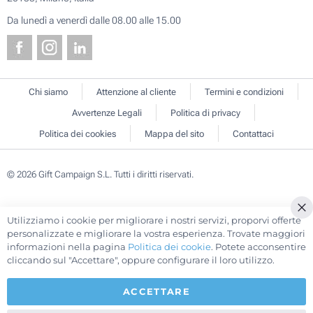
Da lunedì a venerdì dalle 08.00 alle 15.00
Chi siamo
Attenzione al cliente
Termini e condizioni
Avvertenze Legali
Politica di privacy
Politica dei cookies
Mappa del sito
Contattaci
© 2026 Gift Campaign S.L. Tutti i diritti riservati.
Utilizziamo i cookie per migliorare i nostri servizi, proporvi offerte
Cl
personalizzate e migliorare la vostra esperienza. Trovate maggiori
Co
informazioni nella pagina
Politica dei cookie
. Potete acconsentire
Ba
cliccando sul "Accettare", oppure configurare il loro utilizzo.
ACCETTARE