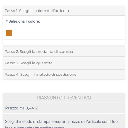
Passo 1. Scegli il colore dell'articolo
*
Seleziona il colore:
Passo 2. Scegli la modalità di stampa
*
Seleziona la posizione di stampa e il colore del vostro logo:
Passo 3. Scegli la quantità
*
Quantità desiderata:
Passo 4. Scegli il metodo di spedizione
1 Colore (Su un lato)
Unità
Standard
Prezzo/unità
2 Colori (Su un lato)
5
RIASSUNTO PREVENTIVO
3 Colori (Su un lato)
Prezzo da:
8,44 €
10
4 Colori (Su un lato)
25
Scegli il metodo di stampa e vedrai il prezzo dell'articolo con il tuo
Incisione Laser (Su un lato)
logo o immagine immediatamente.