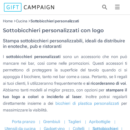
☰
Home
Cucina
Sottobicchieri personalizzati
Sottobicchieri personalizzati con logo
Stampa sottobicchieri personalizzabili, ideali da distribuire
in enoteche, pub e ristoranti
I
sottobicchieri personalizzati
sono un accessorio che non può
mancare nei bar, così come nelle promozioni. Questi accessori ti
permettono di proteggere la superficie del tavolo quando ci si
appoggia il bicchiere, tanto nei bar come a casa. Pertanto, se li regali
ai tuoi clienti, li utilizzeranno frequentemente e
si ricorderanno di voi
.
Abbiamo tanti modelli al miglior prezzo, con opzioni per
stampare il
tuo logo a colori o inciderlo al laser
. Inoltre potrai regalarli
direttamente insieme a dei
bicchieri di plastica personalizzati
per
massimizzare la visibilità.
Porta pranzo
Grembiuli
Taglieri
Apribottiglie
Utensili da cucina
Gadget vino
Coltelli
Sottobicchieri