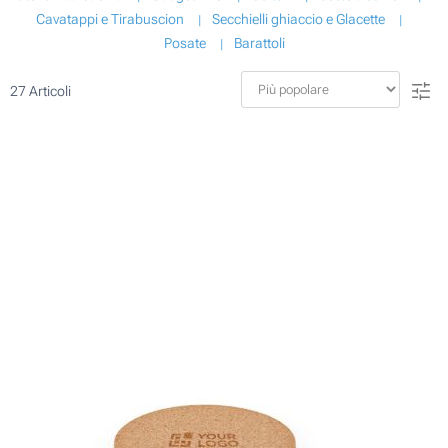
Cavatappi e Tirabuscion
Secchielli ghiaccio e Glacette
Posate
Barattoli
27
Articoli