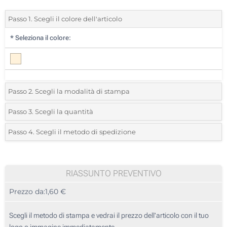
Passo 1. Scegli il colore dell'articolo
*
Seleziona il colore:
Passo 2. Scegli la modalità di stampa
*
Seleziona la posizione di stampa e il colore del vostro logo:
Passo 3. Scegli la quantità
*
Quantità desiderata:
Passo 4. Scegli il metodo di spedizione
1 Colore (Su una stellina)
Unità
Standard
Prezzo/unità
Stampa digitale, full color (Su una stellina)
25
RIASSUNTO PREVENTIVO
Incisione Laser (Su una stellina)
Prezzo da:
1,60 €
50
Senza stampa
125
Scegli il metodo di stampa e vedrai il prezzo dell'articolo con il tuo
logo o immagine immediatamente.