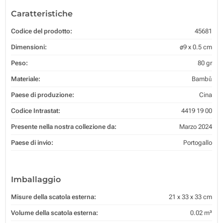
Caratteristiche
Codice del prodotto:
45681
Dimensioni:
ø9 x 0.5 cm
Peso:
80 gr
Materiale:
Bambů
Paese di produzione:
Cina
Codice Intrastat:
4419 19 00
Presente nella nostra collezione da:
Marzo 2024
Paese di invio:
Portogallo
Imballaggio
Misure della scatola esterna:
21 x 33 x 33 cm
Volume della scatola esterna:
0.02 m³