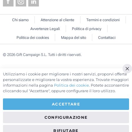
Chi siamo
Attenzione al cliente
Termini e condizioni
Avvertenze Legali
Politica di privacy
Politica dei cookies
Mappa del sito
Contattaci
© 2026 Gift Campaign S.L. Tutti i diritti riservati.
Utilizziamo i cookie per migliorare i nostri servizi, proporvi offerte
Cl
personalizzate e migliorare la vostra esperienza. Trovate maggiori
Co
informazioni nella pagina
Politica dei cookie
. Potete acconsentire
Ba
cliccando sul "Accettare", oppure configurare il loro utilizzo.
ACCETTARE
CONFIGURAZIONE
RIFIUTARE