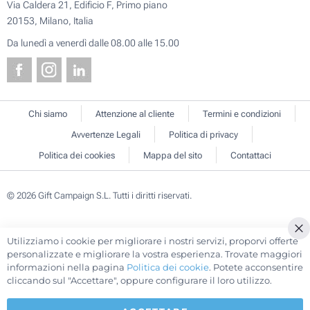
Via Caldera 21, Edificio F, Primo piano
20153, Milano, Italia
Da lunedì a venerdì dalle 08.00 alle 15.00
Chi siamo
Attenzione al cliente
Termini e condizioni
Avvertenze Legali
Politica di privacy
Politica dei cookies
Mappa del sito
Contattaci
© 2026 Gift Campaign S.L. Tutti i diritti riservati.
Utilizziamo i cookie per migliorare i nostri servizi, proporvi offerte
Cl
personalizzate e migliorare la vostra esperienza. Trovate maggiori
Co
informazioni nella pagina
Politica dei cookie
. Potete acconsentire
Ba
cliccando sul "Accettare", oppure configurare il loro utilizzo.