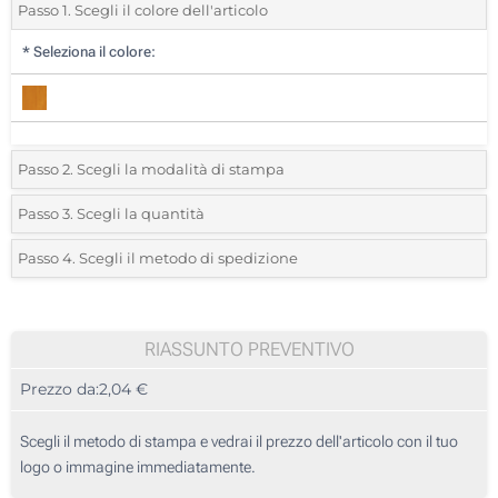
Passo 1. Scegli il colore dell'articolo
*
Seleziona il colore:
Passo 2. Scegli la modalità di stampa
*
Seleziona la posizione di stampa e il colore del vostro logo:
Passo 3. Scegli la quantità
*
Quantità desiderata:
Passo 4. Scegli il metodo di spedizione
1 Colore (Su un lato)
Unità
Standard
Prezzo/unità
Incisione Laser (Su un lato)
35
RIASSUNTO PREVENTIVO
Stampa digitale full color (Su un lato)
Prezzo da:
2,04 €
70
Senza stampa
175
Scegli il metodo di stampa e vedrai il prezzo dell'articolo con il tuo
logo o immagine immediatamente.
350