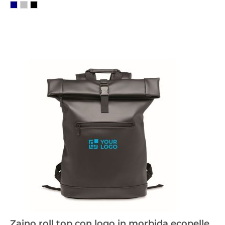
Zaino roll top con logo in morbida ecopelle