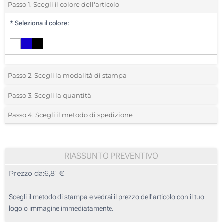
Passo 1. Scegli il colore dell'articolo
*
Seleziona il colore:
Passo 2. Scegli la modalità di stampa
*
Seleziona la posizione di stampa e il colore del vostro logo:
Passo 3. Scegli la quantità
*
Quantità desiderata:
Passo 4. Scegli il metodo di spedizione
1 Colore (Su un lato)
Unità
Standard
Prezzo/unità
2 Colori (Su un lato)
5
RIASSUNTO PREVENTIVO
3 Colori (Su un lato)
Prezzo da:
6,81 €
10
4 Colori (Su un lato)
25
Scegli il metodo di stampa e vedrai il prezzo dell'articolo con il tuo
Incisione Laser (Su un lato)
logo o immagine immediatamente.
50