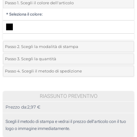
Passo 1. Scegli il colore dell'articolo
*
Seleziona il colore:
Passo 2. Scegli la modalità di stampa
*
Seleziona la posizione di stampa e il colore del vostro logo:
Passo 3. Scegli la quantità
*
Quantità desiderata:
Passo 4. Scegli il metodo di spedizione
1 Colore (Su un sottobicchiere)
Unità
Standard
Prezzo/unità
1 Colore (Sull'etichetta)
10
RIASSUNTO PREVENTIVO
Incisione Laser (Su un sottobicchiere)
Prezzo da:
2,97 €
20
Senza stampa
50
Scegli il metodo di stampa e vedrai il prezzo dell'articolo con il tuo
logo o immagine immediatamente.
100