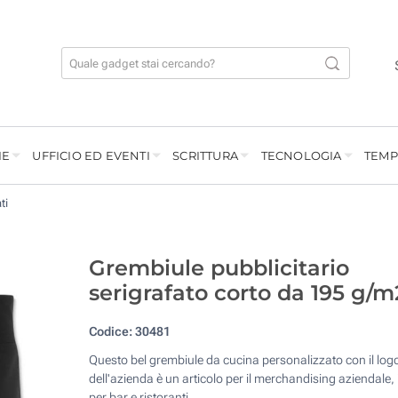
IE
UFFICIO ED EVENTI
SCRITTURA
TECNOLOGIA
TEMP
ti
Grembiule pubblicitario
serigrafato corto da 195 g/m
Codice:
30481
Questo bel grembiule da cucina personalizzato con il log
dell'azienda è un articolo per il merchandising aziendale, 
per bar e ristoranti.