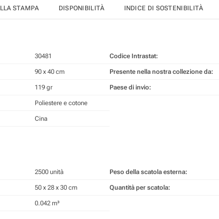
ELLA STAMPA
DISPONIBILITÀ
INDICE DI SOSTENIBILITÀ
30481
Codice Intrastat:
90 x 40 cm
Presente nella nostra collezione da:
119 gr
Paese di invio:
Poliestere e cotone
Cina
2500 unità
Peso della scatola esterna:
50 x 28 x 30 cm
Quantità per scatola:
0.042 m³