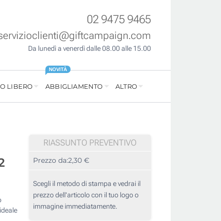
02 9475 9465
servizioclienti@giftcampaign.com
Da lunedì a venerdì dalle 08.00 alle 15.00
NOVITÀ
O LIBERO
ABBIGLIAMENTO
ALTRO
RIASSUNTO PREVENTIVO
2
Prezzo da:
2,30 €
Scegli il metodo di stampa e vedrai il
prezzo dell'articolo con il tuo logo o
o
immagine immediatamente.
ideale