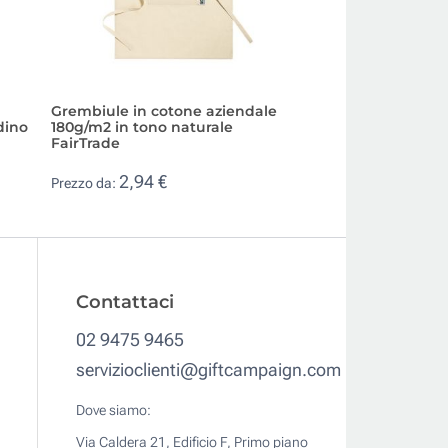
Grembiule in cotone aziendale
Grembiule in poli
dino
180g/m2 in tono naturale
per clienti 220 g/
FairTrade
2,38 €
Prezzo da:
2,94 €
Prezzo da:
Contattaci
02 9475 9465
servizioclienti@giftcampaign.com
Dove siamo:
Via Caldera 21, Edificio F, Primo piano