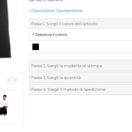
+ Descrizione
+ Caratteristiche
Passo 1. Scegli il colore dell'articolo
*
Seleziona il colore:
Passo 2. Scegli la modalità di stampa
*
Seleziona la posizione di stampa e il colore del vostro l
Passo 3. Scegli la quantità
*
Quantità desiderata:
Passo 4. Scegli il metodo di spedizione
1 Colore (Sulla tasca)
Unità
Standard
Prezzo/unità
2 Colori (Sulla tasca)
10
3 Colori (Sulla tasca)
20
4 Colori (Sulla tasca)