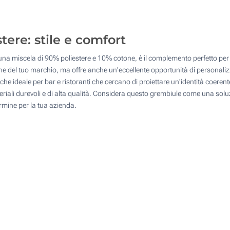
50
Transfer digitale full color (Sulla tasca)
100
tere: stile e comfort
Senza stampa
200
na miscela di 90% poliestere e 10% cotone, è il complemento perfetto per d
Quantità desiderata :
 del tuo marchio, ma offre anche un'eccellente opportunità di personalizz
Aggiorna
 ideale per bar e ristoranti che cercano di proiettare un'identità coerent
teriali durevoli e di alta qualità. Considera questo grembiule come una so
rmine per la tua azienda.