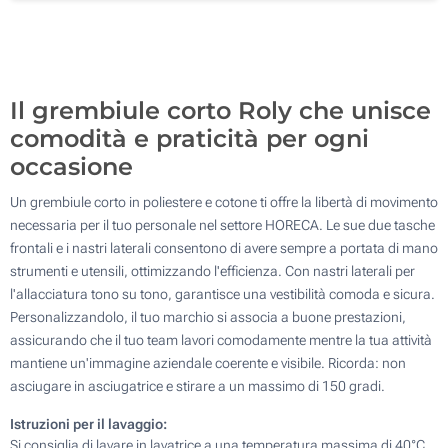
Senza stampa
200
Aggiorna
Quantità desiderata :
Il grembiule corto Roly che unisce
comodità e praticità per ogni
occasione
Un grembiule corto in poliestere e cotone ti offre la libertà di movimento
necessaria per il tuo personale nel settore HORECA. Le sue due tasche
frontali e i nastri laterali consentono di avere sempre a portata di mano
strumenti e utensili, ottimizzando l'efficienza. Con nastri laterali per
l'allacciatura tono su tono, garantisce una vestibilità comoda e sicura.
Personalizzandolo, il tuo marchio si associa a buone prestazioni,
assicurando che il tuo team lavori comodamente mentre la tua attività
mantiene un'immagine aziendale coerente e visibile. Ricorda: non
asciugare in asciugatrice e stirare a un massimo di 150 gradi.
Istruzioni per il lavaggio:
Si consiglia di lavare in lavatrice a una temperatura massima di 40°C.