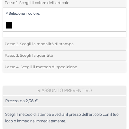
Passo 1. Scegli il colore dell'articolo
*
Seleziona il colore:
Passo 2. Scegli la modalità di stampa
*
Seleziona la posizione di stampa e il colore del vostro logo:
Passo 3. Scegli la quantità
*
Quantità desiderata:
Passo 4. Scegli il metodo di spedizione
1 Colore (Su un lato)
Unità
Standard
Prezzo/unità
2 Colori (Su un lato)
10
RIASSUNTO PREVENTIVO
3 Colori (Su un lato)
Prezzo da:
2,38 €
20
4 Colori (Su un lato)
50
Scegli il metodo di stampa e vedrai il prezzo dell'articolo con il tuo
Transfer digitale full color (Su un lato)
logo o immagine immediatamente.
100