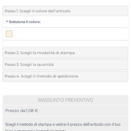
Passo 1. Scegli il colore dell'articolo
*
Seleziona il colore:
Passo 2. Scegli la modalità di stampa
*
Seleziona la posizione di stampa e il colore del vostro logo:
Passo 3. Scegli la quantità
*
Quantità desiderata:
Passo 4. Scegli il metodo di spedizione
Stampa digitale ECO (Su un lato)
Unità
Standard
Prezzo/unità
Senza stampa
25
RIASSUNTO PREVENTIVO
Prezzo da:
1,08 €
50
125
Scegli il metodo di stampa e vedrai il prezzo dell'articolo con il tuo
logo o immagine immediatamente.