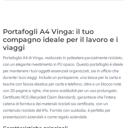
Toppa in pelle incisa (Su un lato)
100
Senza stampa
Aggiorna
Quantità desiderata :
Portafogli A4 Vinga: il tuo
compagno ideale per il lavoro e i
viaggi
Portafoglio A4 di Vinga, realizzato in poliestere parzialmente riciclato,
con un elegante rivestimento in PU opaco. Questo portafoglio è ideale
per mantenere i tuoi oggetti essenziali organizzati, sia in ufficio che
durante i tuoi viaggi. Include un portapenne, una tasca per la carta e
tasche con fascia elastica per carte e telefono, oltre a un blocco note
con 20 pagine a righe, che sono sostituibili per un uso prolungato.
Certificato RCS (Recycled Claim Standard), garantisce che l’intera
catena di fornitura dei materiali riciclati sia certificata, con un
contenuto riciclato del 6%. Fornito con custodia, è perfetto per
presentazioni aziendali o come regalo aziendale.