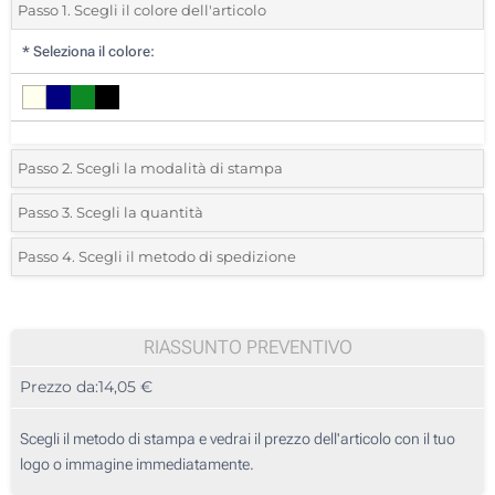
Passo 1. Scegli il colore dell'articolo
*
Seleziona il colore:
Passo 2. Scegli la modalità di stampa
*
Seleziona la posizione di stampa e il colore del vostro logo:
Passo 3. Scegli la quantità
*
Quantità desiderata:
Passo 4. Scegli il metodo di spedizione
1 Colore (Su un lato)
Unità
Standard
Prezzo/unità
2 Colori (Su un lato)
5
RIASSUNTO PREVENTIVO
3 Colori (Su un lato)
Prezzo da:
14,05 €
10
4 Colori (Su un lato)
25
Scegli il metodo di stampa e vedrai il prezzo dell'articolo con il tuo
Transfer digitale full color (Su un lato)
logo o immagine immediatamente.
50