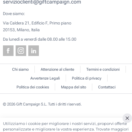
servizioclienti@giftcampaign.com
Dove siamo:
Via Caldera 21, Edificio F, Primo piano
20153, Milano, Italia
Da lunedì a venerdì dalle 08.00 alle 15.00
Chi siamo
Attenzione al cliente
Termini e condizioni
Avvertenze Legali
Politica di privacy
Politica dei cookies
Mappa del sito
Contattaci
© 2026 Gift Campaign S.L. Tutti i diritti riservati.
Utilizziamo i cookie per migliorare i nostri servizi, proporvi offerte
Cl
personalizzate e migliorare la vostra esperienza. Trovate maggiori
Co