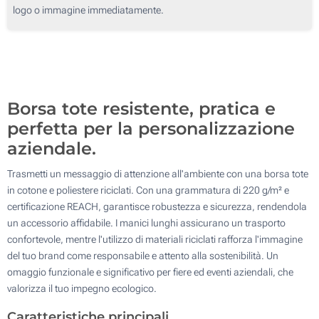
Stampa tessile digitale (Su un lato)
logo o immagine immediatamente.
250
Senza stampa
500
Aggiorna
Quantità desiderata :
Borsa tote resistente, pratica e
perfetta per la personalizzazione
aziendale.
Trasmetti un messaggio di attenzione all'ambiente con una borsa tote
in cotone e poliestere riciclati. Con una grammatura di 220 g/m² e
certificazione REACH, garantisce robustezza e sicurezza, rendendola
un accessorio affidabile. I manici lunghi assicurano un trasporto
confortevole, mentre l'utilizzo di materiali riciclati rafforza l'immagine
del tuo brand come responsabile e attento alla sostenibilità. Un
omaggio funzionale e significativo per fiere ed eventi aziendali, che
valorizza il tuo impegno ecologico.
Caratteristiche principali