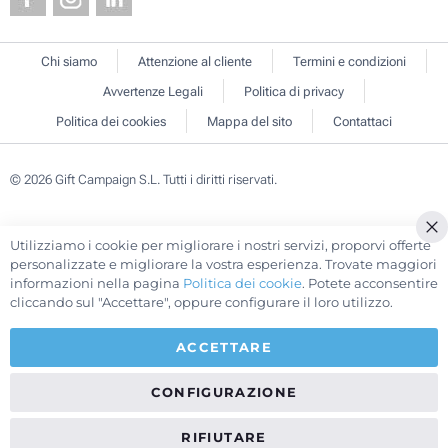
Chi siamo
Attenzione al cliente
Termini e condizioni
Avvertenze Legali
Politica di privacy
Politica dei cookies
Mappa del sito
Contattaci
© 2026 Gift Campaign S.L. Tutti i diritti riservati.
Utilizziamo i cookie per migliorare i nostri servizi, proporvi offerte
Cl
personalizzate e migliorare la vostra esperienza. Trovate maggiori
Co
informazioni nella pagina
Politica dei cookie
. Potete acconsentire
Ba
cliccando sul "Accettare", oppure configurare il loro utilizzo.
ACCETTARE
CONFIGURAZIONE
RIFIUTARE