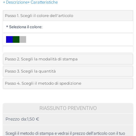
+ Descrizione
+ Caratteristiche
Passo 1. Scegli il colore dell'articolo
*
Seleziona il colore:
Passo 2. Scegli la modalità di stampa
*
Seleziona la posizione di stampa e il colore del vostro logo:
Passo 3. Scegli la quantità
*
Quantità desiderata:
Passo 4. Scegli il metodo di spedizione
1 Colore (Su un lato)
Unità
Standard
Prezzo/unità
2 Colori (Su un lato)
25
RIASSUNTO PREVENTIVO
3 Colori (Su un lato)
Prezzo da:
1,50 €
50
4 Colori (Su un lato)
125
Scegli il metodo di stampa e vedrai il prezzo dell'articolo con il tuo