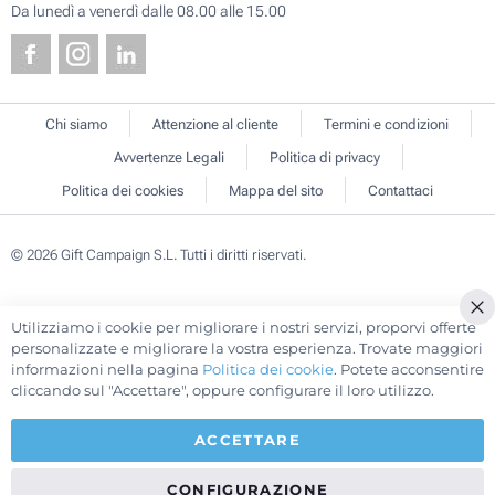
Da lunedì a venerdì dalle 08.00 alle 15.00
Chi siamo
Attenzione al cliente
Termini e condizioni
Avvertenze Legali
Politica di privacy
Politica dei cookies
Mappa del sito
Contattaci
© 2026 Gift Campaign S.L. Tutti i diritti riservati.
Utilizziamo i cookie per migliorare i nostri servizi, proporvi offerte
Cl
personalizzate e migliorare la vostra esperienza. Trovate maggiori
Co
informazioni nella pagina
Politica dei cookie
. Potete acconsentire
Ba
cliccando sul "Accettare", oppure configurare il loro utilizzo.
ACCETTARE
CONFIGURAZIONE