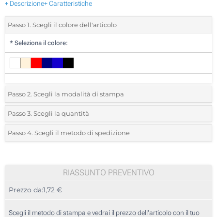
+ Descrizione
+ Caratteristiche
Passo 1. Scegli il colore dell'articolo
*
Seleziona il colore:
Passo 2. Scegli la modalità di stampa
*
Seleziona la posizione di stampa e il colore del vostro logo:
Passo 3. Scegli la quantità
*
Quantità desiderata:
Passo 4. Scegli il metodo di spedizione
1 Colore (Su un lato)
Unità
Standard
Prezzo/unità
2 Colori (Su un lato)
40
RIASSUNTO PREVENTIVO
3 Colori (Su un lato)
Prezzo da:
1,72 €
80
4 Colori (Su un lato)
200
Scegli il metodo di stampa e vedrai il prezzo dell'articolo con il tuo