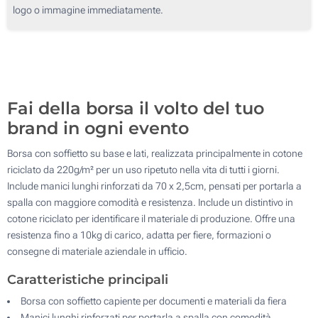
Transfer digitale full color (Su un lato)
logo o immagine immediatamente.
400
Senza stampa
800
Aggiorna
Quantità desiderata :
Fai della borsa il volto del tuo
brand in ogni evento
Borsa con soffietto su base e lati, realizzata principalmente in cotone
riciclato da 220g/m² per un uso ripetuto nella vita di tutti i giorni.
Include manici lunghi rinforzati da 70 x 2,5cm, pensati per portarla a
spalla con maggiore comodità e resistenza. Include un distintivo in
cotone riciclato per identificare il materiale di produzione. Offre una
resistenza fino a 10kg di carico, adatta per fiere, formazioni o
consegne di materiale aziendale in ufficio.
Caratteristiche principali
Borsa con soffietto capiente per documenti e materiali da fiera
Manici lunghi rinforzati per portarla a spalla con comodità