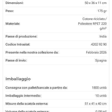
Dimensioni:
50 x 36 x 11 cm
Peso:
175 gr
Cotone riciclato /
Materiale:
Poliestere RPET 220
g/m²
Paese di produzione:
India
Codice Intrastat:
4202 92 90
Presente nella nostra collezione da:
Febbraio 2026
Paese di invio:
Spagna
Imballaggio
Consegna con pallet/bancale a partire da:
1800 unità
Imballaggio intermedio:
10 unità
Misure della scatola esterna:
51 x 41 x 40 cm
Volume della scatola esterna:
0.08 m³