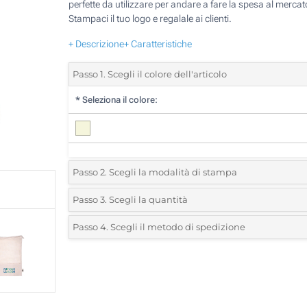
perfette da utilizzare per andare a fare la spesa al mercat
Stampaci il tuo logo e regalale ai clienti.
+ Descrizione
+ Caratteristiche
Passo 1. Scegli il colore dell'articolo
*
Seleziona il colore:
Passo 2. Scegli la modalità di stampa
*
Seleziona la posizione di stampa e il colore del vostro l
Passo 3. Scegli la quantità
*
Quantità desiderata:
Passo 4. Scegli il metodo di spedizione
1 Colore (Su un lato, in basso)
Unità
Standard
Prezzo/unità
2 Colori (Su un lato, in basso)
25
3 Colori (Su un lato, in basso)