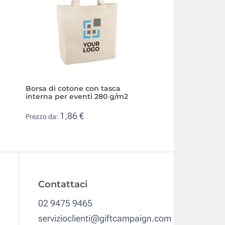
Borsa di cotone con tasca
Borsa in cotone pu
interna per eventi 280 g/m2
eventi 220 g/m2
1,86 €
2,04 €
Prezzo da:
Prezzo da:
Contattaci
02 9475 9465
servizioclienti@giftcampaign.com