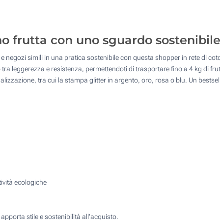
50
4 Colori (Su un lato, in basso)
125
Transfer digitale full color (Su un lato, in basso)
no frutta con uno sguardo sostenibil
250
Senza stampa
e e negozi simili in una pratica sostenibile con questa shopper in rete di c
500
 tra leggerezza e resistenza, permettendoti di trasportare fino a 4 kg di fr
Quantità desiderata :
lizzazione, tra cui la stampa glitter in argento, oro, rosa o blu. Un bestse
Aggiorna
tività ecologiche
apporta stile e sostenibilità all'acquisto.