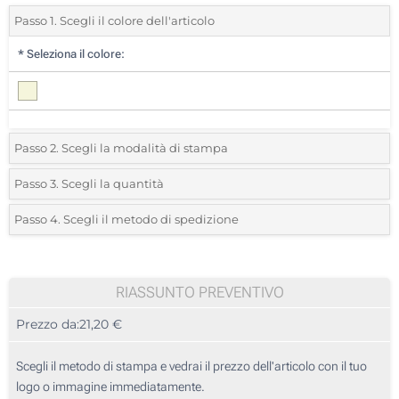
Passo 1. Scegli il colore dell'articolo
*
Seleziona il colore:
Passo 2. Scegli la modalità di stampa
*
Seleziona la posizione di stampa e il colore del vostro logo:
Passo 3. Scegli la quantità
*
Quantità desiderata:
Passo 4. Scegli il metodo di spedizione
1 Colore (Su un lato)
Unità
Standard
Prezzo/unità
2 Colori (Su un lato)
5
RIASSUNTO PREVENTIVO
3 Colori (Su un lato)
Prezzo da:
21,20 €
10
4 Colori (Su un lato)
25
Scegli il metodo di stampa e vedrai il prezzo dell'articolo con il tuo
Transfer digitale full color (Su un lato)
logo o immagine immediatamente.
50