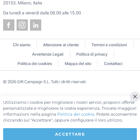
20153, Milano, Italia
Da lunedì a venerdì dalle 08.00 alle 15.00
Chi siamo
Attenzione al cliente
Termini e condizioni
Avvertenze Legali
Politica di privacy
Politica dei cookies
Mappa del sito
Contattaci
© 2026 Gift Campaign S.L. Tutti i diritti riservati.
Utilizziamo i cookie per migliorare i nostri servizi, proporvi offerte
Cl
personalizzate e migliorare la vostra esperienza. Trovate maggiori
Co
informazioni nella pagina
Politica dei cookie
. Potete acconsentire
Ba
cliccando sul "Accettare", oppure configurare il loro utilizzo.
ACCETTARE