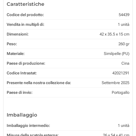
Caratteristiche
Codice del prodotto:
54439
Vendita in multipli di:
1 unità
Dimensioni:
42 x 35.5 x 15 cm
Peso:
260 gr
Materiale:
Similpelle (PU)
Paese di produzione:
Cina
Codice Intrastat:
42021291
Presente nella nostra collezione da:
Settembre 2025
Paese di invio:
Portogallo
Imballaggio
Imballaggio intermedio:
1 unità
Misure della scatola esterna:
26 x 54 x 41 cm