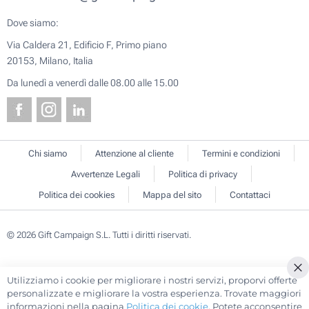
Dove siamo:
Via Caldera 21, Edificio F, Primo piano
20153, Milano, Italia
Da lunedì a venerdì dalle 08.00 alle 15.00
Chi siamo
Attenzione al cliente
Termini e condizioni
Avvertenze Legali
Politica di privacy
Politica dei cookies
Mappa del sito
Contattaci
© 2026 Gift Campaign S.L. Tutti i diritti riservati.
Utilizziamo i cookie per migliorare i nostri servizi, proporvi offerte
Cl
personalizzate e migliorare la vostra esperienza. Trovate maggiori
Co
informazioni nella pagina
Politica dei cookie
. Potete acconsentire