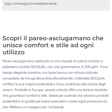
Transfer digitale full color (Su un lato)
logo o immagine immediatamente.
100
Senza stampa
200
Aggiorna
Quantità desiderata :
Scopri il pareo-asciugamano che
unisce comfort e stile ad ogni
utilizzo
Pareo-asciugamano realizzato in una miscela di cotone riciclato e
poliestere riciclato SEAQUAL, con una grammatura di 300 g/m². Il suo
design elegante combina una base bianca con strisce colorate,
completato da frange decorative alle estremità. L’etichetta SEAQUAL
certifica la sua origine sostenibile e il suo contributo alla pulizia degli
oceani. Prodotto in Europa, questo articolo offre una texture morbida
che garantisce comfort e stile. Ideale per aziende che cercano prodotti
sostenibili e di qualità per eventi aziendali o come regali promozionali
che riflettano un impegno per l’ambiente.