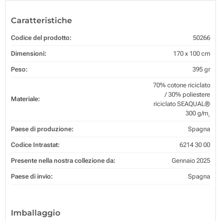
Caratteristiche
Codice del prodotto:
50266
Dimensioni:
170 x 100 cm
Peso:
395 gr
70% cotone riciclato
/ 30% poliestere
Materiale:
riciclato SEAQUAL®
300 g/m˛
Paese di produzione:
Spagna
Codice Intrastat:
6214 30 00
Presente nella nostra collezione da:
Gennaio 2025
Paese di invio:
Spagna
Imballaggio