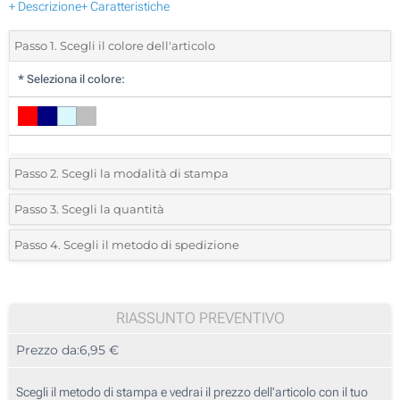
+ Descrizione
+ Caratteristiche
Passo 1. Scegli il colore dell'articolo
*
Seleziona il colore:
Passo 2. Scegli la modalità di stampa
*
Seleziona la posizione di stampa e il colore del vostro logo:
Passo 3. Scegli la quantità
*
Quantità desiderata:
Passo 4. Scegli il metodo di spedizione
1 Colore (Su un lato)
Unità
Standard
Prezzo/unità
2 Colori (Su un lato)
10
RIASSUNTO PREVENTIVO
3 Colori (Su un lato)
Prezzo da:
6,95 €
20
4 Colori (Su un lato)
50
Scegli il metodo di stampa e vedrai il prezzo dell'articolo con il tuo