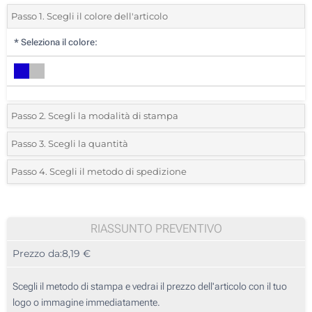
Passo 1. Scegli il colore dell'articolo
*
Seleziona il colore:
Passo 2. Scegli la modalità di stampa
*
Seleziona la posizione di stampa e il colore del vostro logo:
Passo 3. Scegli la quantità
*
Quantità desiderata:
Passo 4. Scegli il metodo di spedizione
1 Colore (Su un lato)
Unità
Standard
Prezzo/unità
2 Colori (Su un lato)
5
RIASSUNTO PREVENTIVO
Transfer digitale full color (Su un lato)
Prezzo da:
8,19 €
10
Senza stampa
25
Scegli il metodo di stampa e vedrai il prezzo dell'articolo con il tuo
logo o immagine immediatamente.
50