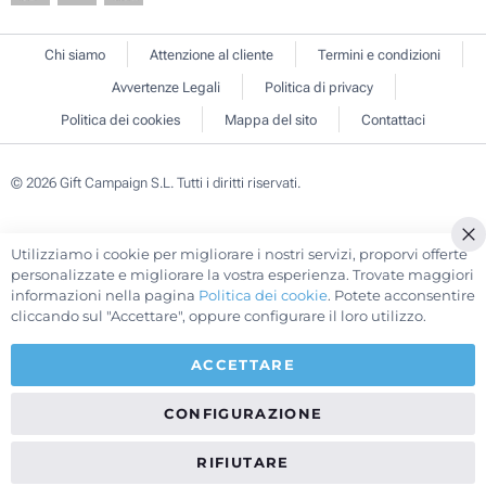
Chi siamo
Attenzione al cliente
Termini e condizioni
Avvertenze Legali
Politica di privacy
Politica dei cookies
Mappa del sito
Contattaci
© 2026 Gift Campaign S.L. Tutti i diritti riservati.
Utilizziamo i cookie per migliorare i nostri servizi, proporvi offerte
Cl
personalizzate e migliorare la vostra esperienza. Trovate maggiori
Co
informazioni nella pagina
Politica dei cookie
. Potete acconsentire
Ba
cliccando sul "Accettare", oppure configurare il loro utilizzo.
ACCETTARE
CONFIGURAZIONE
RIFIUTARE