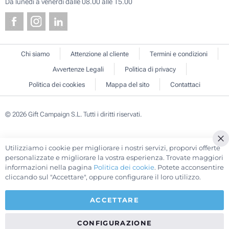
Da lunedì a venerdì dalle 08.00 alle 15.00
Chi siamo
Attenzione al cliente
Termini e condizioni
Avvertenze Legali
Politica di privacy
Politica dei cookies
Mappa del sito
Contattaci
© 2026 Gift Campaign S.L. Tutti i diritti riservati.
Utilizziamo i cookie per migliorare i nostri servizi, proporvi offerte
Cl
personalizzate e migliorare la vostra esperienza. Trovate maggiori
Co
informazioni nella pagina
Politica dei cookie
. Potete acconsentire
Ba
cliccando sul "Accettare", oppure configurare il loro utilizzo.
ACCETTARE
CONFIGURAZIONE