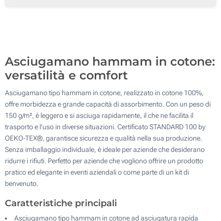
Transfer digitale full color (In basso)
100
Senza stampa
Aggiorna
Quantità desiderata :
Asciugamano hammam in cotone:
versatilità e comfort
Asciugamano tipo hammam in cotone, realizzato in cotone 100%,
offre morbidezza e grande capacità di assorbimento. Con un peso di
150 g/m², è leggero e si asciuga rapidamente, il che ne facilita il
trasporto e l’uso in diverse situazioni. Certificato STANDARD 100 by
OEKO-TEX®, garantisce sicurezza e qualità nella sua produzione.
Senza imballaggio individuale, è ideale per aziende che desiderano
ridurre i rifiuti. Perfetto per aziende che vogliono offrire un prodotto
pratico ed elegante in eventi aziendali o come parte di un kit di
benvenuto.
Caratteristiche principali
Asciugamano tipo hammam in cotone ad asciugatura rapida