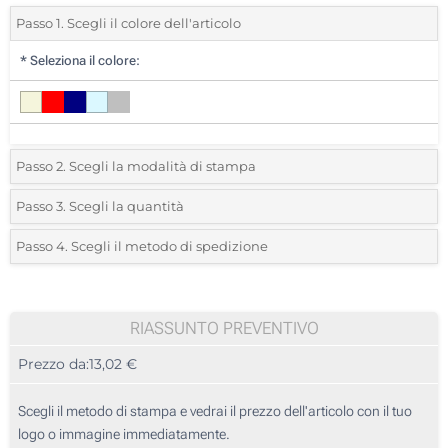
Passo 1. Scegli il colore dell'articolo
*
Seleziona il colore:
Passo 2. Scegli la modalità di stampa
*
Seleziona la posizione di stampa e il colore del vostro logo:
Passo 3. Scegli la quantità
*
Quantità desiderata:
Passo 4. Scegli il metodo di spedizione
1 Colore (In basso)
Unità
Standard
Prezzo/unità
2 Colori (In basso)
5
RIASSUNTO PREVENTIVO
3 Colori (In basso)
Prezzo da:
13,02 €
10
4 Colori (In basso)
25
Scegli il metodo di stampa e vedrai il prezzo dell'articolo con il tuo
Ricamo (In basso)
logo o immagine immediatamente.
50