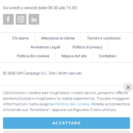
Da lunedì a venerdì dalle 08.00 alle 15.00
Chi siamo
Attenzione al cliente
Termini e condizioni
Avvertenze Legali
Politica di privacy
Politica dei cookies
Mappa del sito
Contattaci
© 2026 Gift Campaign S.L. Tutti i diritti riservati.
Utilizziamo i cookie per migliorare i nostri servizi, proporvi offerte
Cl
personalizzate e migliorare la vostra esperienza. Trovate maggiori
Co
informazioni nella pagina
Politica dei cookie
. Potete acconsentire
Ba
cliccando sul "Accettare", oppure configurare il loro utilizzo.
ACCETTARE