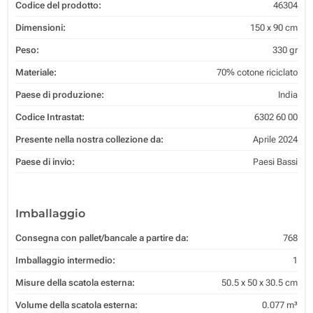
Codice del prodotto:
46304
Dimensioni:
150 x 90 cm
Peso:
330 gr
Materiale:
70% cotone riciclato
Paese di produzione:
India
Codice Intrastat:
6302 60 00
Presente nella nostra collezione da:
Aprile 2024
Paese di invio:
Paesi Bassi
Imballaggio
Consegna con pallet/bancale a partire da:
768
Imballaggio intermedio:
1
Misure della scatola esterna:
50.5 x 50 x 30.5 cm
Volume della scatola esterna:
0.077 m³