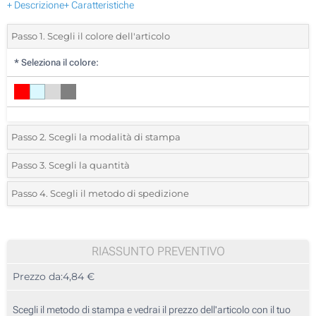
+ Descrizione
+ Caratteristiche
Passo 1. Scegli il colore dell'articolo
*
Seleziona il colore:
Passo 2. Scegli la modalità di stampa
*
Seleziona la posizione di stampa e il colore del vostro logo:
Passo 3. Scegli la quantità
*
Quantità desiderata:
Passo 4. Scegli il metodo di spedizione
Transfer digitale full color (Su un lato)
Unità
Standard
Prezzo/unità
Trasferimento digitale a colori con rilievo (Su un lato)
5
RIASSUNTO PREVENTIVO
Senza stampa
Prezzo da:
4,84 €
10
25
Scegli il metodo di stampa e vedrai il prezzo dell'articolo con il tuo