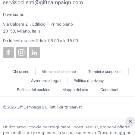
servizioclienti@giftcampaign.com
Dove siamo:
Via Caldera 21, Edificio F, Primo piano
20153, Milano, Italia
Da lunedì a venerdì dalle 08.00 alle 15.00
Chi siamo
Attenzione al cliente
Termini e condizioni
Avvertenze Legali
Politica di privacy
Politica dei cookies
Mappa del sito
Contattaci
© 2026 Gift Campaign S.L. Tutti i diritti riservati.
Utilizziamo i cookie per migliorare i nostri servizi, proporvi offerte
Cl
personalizzate e migliorare la vostra esperienza. Trovate maggiori
Co