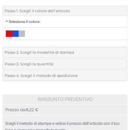
Passo 1. Scegli il colore dell'articolo
*
Seleziona il colore:
Passo 2. Scegli la modalità di stampa
*
Seleziona la posizione di stampa e il colore del vostro logo:
Passo 3. Scegli la quantità
*
Quantità desiderata:
Passo 4. Scegli il metodo di spedizione
1 Colore (Sulla custodia)
Unità
Standard
Prezzo/unità
Ricamo (Asciugamano)
5
RIASSUNTO PREVENTIVO
Transfer digitale full color (Sulla custodia)
Prezzo da:
8,22 €
10
Senza stampa
25
Scegli il metodo di stampa e vedrai il prezzo dell'articolo con il tuo
logo o immagine immediatamente.