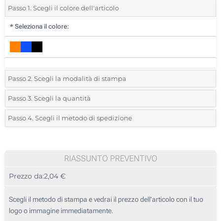
Passo 1. Scegli il colore dell'articolo
*
Seleziona il colore:
Passo 2. Scegli la modalità di stampa
*
Seleziona la posizione di stampa e il colore del vostro logo:
Passo 3. Scegli la quantità
*
Quantità desiderata:
Passo 4. Scegli il metodo di spedizione
1 Colore (Sul telo)
Unità
Standard
Prezzo/unità
2 Colori (Sul telo)
10
RIASSUNTO PREVENTIVO
3 Colori (Sul telo)
Prezzo da:
2,04 €
20
4 Colori (Sul telo)
50
Scegli il metodo di stampa e vedrai il prezzo dell'articolo con il tuo
Transfer digitale full color (Sul telo)
logo o immagine immediatamente.
100