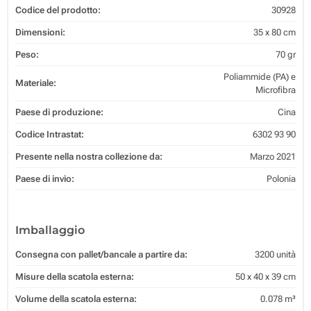
Codice del prodotto:
30928
Dimensioni:
35 x 80 cm
Peso:
70 gr
Poliammide (PA) e
Materiale:
Microfibra
Paese di produzione:
Cina
Codice Intrastat:
6302 93 90
Presente nella nostra collezione da:
Marzo 2021
Paese di invio:
Polonia
Imballaggio
Consegna con pallet/bancale a partire da:
3200 unità
Misure della scatola esterna:
50 x 40 x 39 cm
Volume della scatola esterna:
0.078 m³