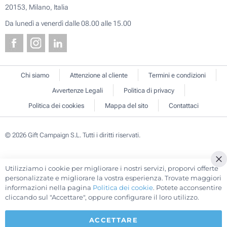
20153, Milano, Italia
Da lunedì a venerdì dalle 08.00 alle 15.00
Chi siamo
Attenzione al cliente
Termini e condizioni
Avvertenze Legali
Politica di privacy
Politica dei cookies
Mappa del sito
Contattaci
© 2026 Gift Campaign S.L. Tutti i diritti riservati.
Utilizziamo i cookie per migliorare i nostri servizi, proporvi offerte
Cl
personalizzate e migliorare la vostra esperienza. Trovate maggiori
Co
informazioni nella pagina
Politica dei cookie
. Potete acconsentire
Ba
cliccando sul "Accettare", oppure configurare il loro utilizzo.
ACCETTARE