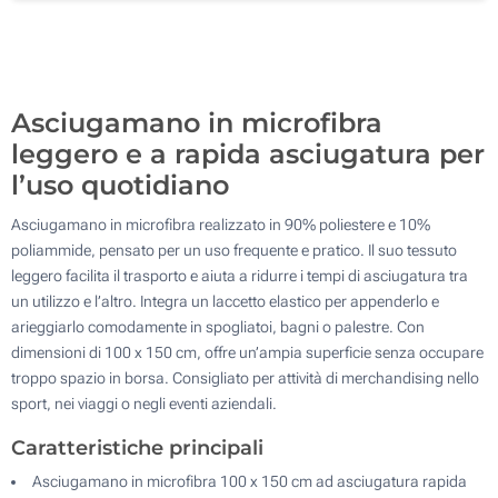
Ricamo (Davanti)
100
Senza stampa
Aggiorna
Quantità desiderata :
Asciugamano in microfibra
leggero e a rapida asciugatura per
l’uso quotidiano
Asciugamano in microfibra realizzato in 90% poliestere e 10%
poliammide, pensato per un uso frequente e pratico. Il suo tessuto
leggero facilita il trasporto e aiuta a ridurre i tempi di asciugatura tra
un utilizzo e l’altro. Integra un laccetto elastico per appenderlo e
arieggiarlo comodamente in spogliatoi, bagni o palestre. Con
dimensioni di 100 x 150 cm, offre un’ampia superficie senza occupare
troppo spazio in borsa. Consigliato per attività di merchandising nello
sport, nei viaggi o negli eventi aziendali.
Caratteristiche principali
Asciugamano in microfibra 100 x 150 cm ad asciugatura rapida