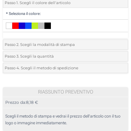
Passo 1. Scegli il colore dell'articolo
*
Seleziona il colore:
Passo 2. Scegli la modalità di stampa
*
Seleziona la posizione di stampa e il colore del vostro logo:
Passo 3. Scegli la quantità
*
Quantità desiderata:
Passo 4. Scegli il metodo di spedizione
1 Colore (Davanti)
Unità
Standard
Prezzo/unità
2 Colori (Davanti)
5
RIASSUNTO PREVENTIVO
3 Colori (Davanti)
Prezzo da:
8,18 €
10
4 Colori (Davanti)
25
Scegli il metodo di stampa e vedrai il prezzo dell'articolo con il tuo
Transfer digitale full color (Davanti)
logo o immagine immediatamente.
50