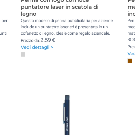
puntatore laser in scatola di
me
legno
in
 per
Questo modello di penna pubblicitaria per aziende
Penn
include un puntatore laser ed è presentata in un
mecc
unti
cofanetto di legno. Ideale come regalo aziendale.
mate
2,59 €
RCS
Prezzo da:
Vedi dettagli >
Pre
Ved