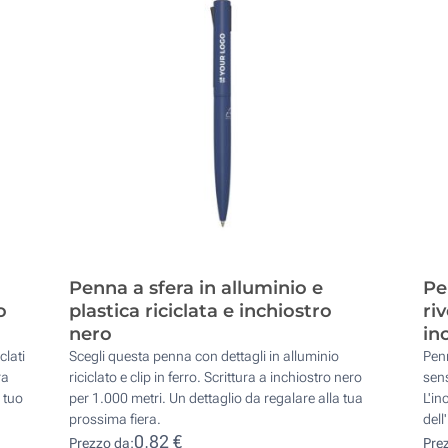
Penna a sfera in alluminio e
Pe
o
plastica riciclata e inchiostro
ri
nero
in
clati
Scegli questa penna con dettagli in alluminio
Pen
ra
riciclato e clip in ferro. Scrittura a inchiostro nero
sens
 tuo
per 1.000 metri. Un dettaglio da regalare alla tua
L'in
prossima fiera.
dell
0,82 €
Prezzo da:
Pre