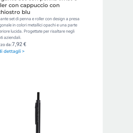
ller con cappuccio con
chiostro blu
ante set di penna e roller con design a presa
onale in colori metallici opachi e una parte
riore lucida. Progettate per risaltare negli
ti aziendali.
7,92 €
zzo da:
i dettagli >