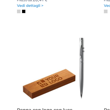
Vedi dettagli >
Ved
Penna con logo con luce
Pe