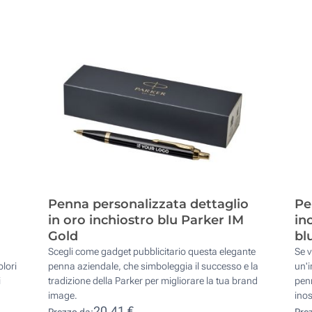
Penna personalizzata dettaglio
Pe
in oro inchiostro blu Parker IM
in
Gold
bl
a
Scegli come gadget pubblicitario questa elegante
Se v
olori
penna aziendale, che simboleggia il successo e la
un'
i
tradizione della Parker per migliorare la tua brand
penn
image.
inos
20,41 €
Prezzo da:
Pre