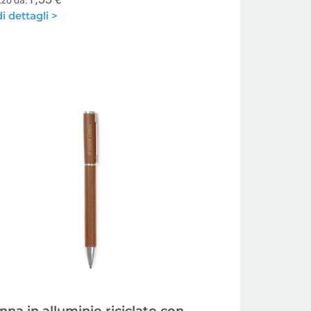
i dettagli >
nna in alluminio riciclato con