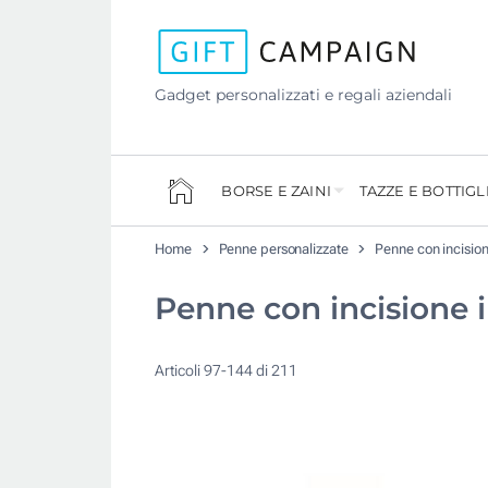
Gadget personalizzati e regali aziendali
BORSE E ZAINI
TAZZE E BOTTIGL
Home
Penne personalizzate
Penne con incisio
Penne con incisione 
Articoli
97
-
144
di
211