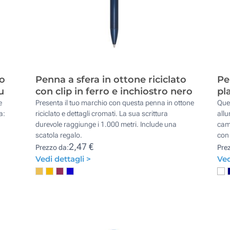
to
Penna a sfera in ottone riciclato
Pe
u
con clip in ferro e inchiostro nero
pl
e
Presenta il tuo marchio con questa penna in ottone
Ques
a:
riciclato e dettagli cromati. La sua scrittura
allu
durevole raggiunge i 1.000 metri. Include una
camp
scatola regalo.
con 
2,47 €
Prezzo da:
Pre
Vedi dettagli >
Ved