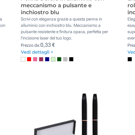
meccanismo a pulsante e
ro
inchiostro blu
in
ta
Scrivi con eleganza grazie a questa penna in
Eleg
con
alluminio con inchiostro blu. Meccanismo a
esag
pulsante resistente e finitura opaca, perfetta per
supe
l'incisione laser del tuo logo.
even
0,33 €
Prezzo da:
Pre
Vedi dettagli >
Ved