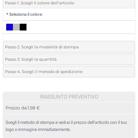
Passo 1. Scegli il colore dell'articolo
*
Seleziona il colore:
Passo 2. Scegli la modalità di stampa
*
Seleziona la posizione di stampa e il colore del vostro logo:
Passo 3. Scegli la quantità
*
Quantità desiderata:
Passo 4. Scegli il metodo di spedizione
Incisione Laser (Su un lato)
Unità
Standard
Prezzo/unità
Stampa digitale (Su un lato)
25
RIASSUNTO PREVENTIVO
Senza stampa
Prezzo da:
1,58 €
50
125
Scegli il metodo di stampa e vedrai il prezzo dell'articolo con il tuo
logo o immagine immediatamente.
250