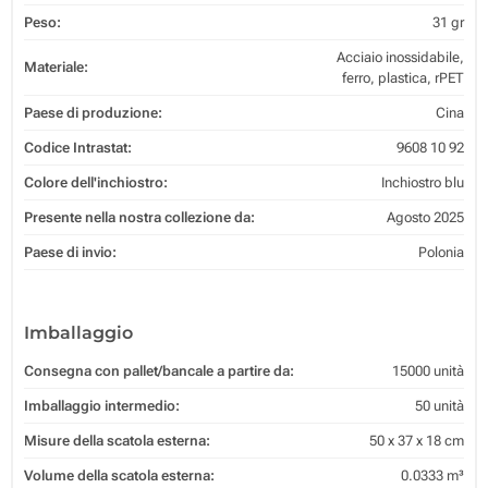
Peso:
31 gr
Acciaio inossidabile,
Materiale:
ferro, plastica, rPET
Paese di produzione:
Cina
Codice Intrastat:
9608 10 92
Colore dell'inchiostro:
Inchiostro blu
Presente nella nostra collezione da:
Agosto 2025
Paese di invio:
Polonia
Imballaggio
Consegna con pallet/bancale a partire da:
15000 unità
Imballaggio intermedio:
50 unità
Misure della scatola esterna:
50 x 37 x 18 cm
Volume della scatola esterna:
0.0333 m³