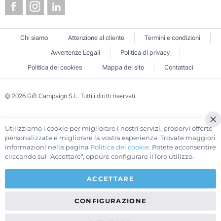
Chi siamo
Attenzione al cliente
Termini e condizioni
Avvertenze Legali
Politica di privacy
Politica dei cookies
Mappa del sito
Contattaci
© 2026 Gift Campaign S.L. Tutti i diritti riservati.
Utilizziamo i cookie per migliorare i nostri servizi, proporvi offerte
Cl
personalizzate e migliorare la vostra esperienza. Trovate maggiori
Co
informazioni nella pagina
Politica dei cookie
. Potete acconsentire
Ba
cliccando sul "Accettare", oppure configurare il loro utilizzo.
ACCETTARE
CONFIGURAZIONE