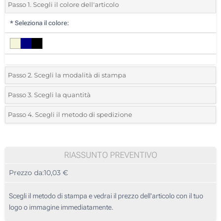
Passo 1. Scegli il colore dell'articolo
*
Seleziona il colore:
Passo 2. Scegli la modalità di stampa
*
Seleziona la posizione di stampa e il colore del vostro logo:
Passo 3. Scegli la quantità
*
Quantità desiderata:
Passo 4. Scegli il metodo di spedizione
1 Colore (Parte superiore)
Unità
Standard
Prezzo/unità
2 Colori (Parte superiore)
5
RIASSUNTO PREVENTIVO
3 Colori (Parte superiore)
Prezzo da:
10,03 €
10
4 Colori (Parte superiore)
25
Scegli il metodo di stampa e vedrai il prezzo dell'articolo con il tuo
Transfer digitale full color (Parte superiore)
logo o immagine immediatamente.
50