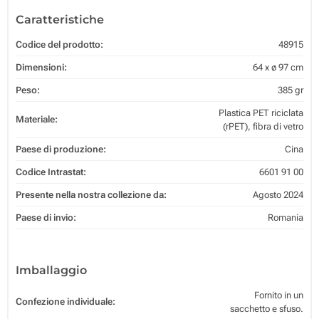
Caratteristiche
Codice del prodotto:
48915
Dimensioni:
64 x ø 97 cm
Peso:
385 gr
Plastica PET riciclata
Materiale:
(rPET), fibra di vetro
Paese di produzione:
Cina
Codice Intrastat:
6601 91 00
Presente nella nostra collezione da:
Agosto 2024
Paese di invio:
Romania
Imballaggio
Fornito in un
Confezione individuale:
sacchetto e sfuso.