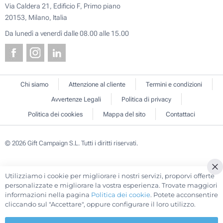
Via Caldera 21, Edificio F, Primo piano
20153, Milano, Italia
Da lunedì a venerdì dalle 08.00 alle 15.00
Chi siamo
Attenzione al cliente
Termini e condizioni
Avvertenze Legali
Politica di privacy
Politica dei cookies
Mappa del sito
Contattaci
© 2026 Gift Campaign S.L. Tutti i diritti riservati.
Utilizziamo i cookie per migliorare i nostri servizi, proporvi offerte
Cl
personalizzate e migliorare la vostra esperienza. Trovate maggiori
Co
informazioni nella pagina
Politica dei cookie
. Potete acconsentire
Ba
cliccando sul "Accettare", oppure configurare il loro utilizzo.