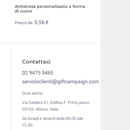
Antistress personalizzato a forma
Gadget antistress
di cuore
con logo a forma 
0,56 €
0,53 €
Prezzo da:
Prezzo da:
Contattaci
02 9475 9465
servizioclienti@giftcampaign.com
Dove siamo:
Via Caldera 21, Edificio F, Primo piano
20153, Milano, Italia
Da lunedì a venerdì dalle 08.00 alle
15.00