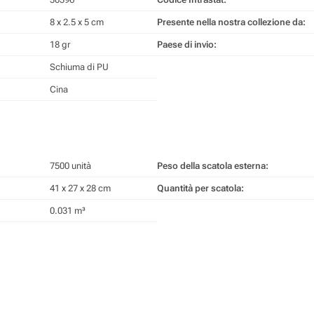
8 x 2.5 x 5 cm
Presente nella nostra collezione da:
18 gr
Paese di invio:
Schiuma di PU
Cina
7500 unità
Peso della scatola esterna:
41 x 27 x 28 cm
Quantità per scatola:
0.031 m³