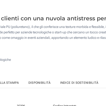
50
125
 clienti con una nuvola antistress pe
250
iale PU (poliuretano), il che gli conferisce una texture morbida e flessibile,
500
nde perfetto per aziende tecnologiche o start-up che cercano un tocco creati
 o come omaggio in eventi aziendali, apportando un elemento ludico e rilas
Quantità desiderata :
Aggiorna
ologiche
ELLA STAMPA
DISPONIBILITÀ
INDICE DI SOSTENIBILITÀ
30396
Codice Intrastat: