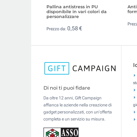
Pallina antistress in PU
Anti
disponibile in vari colori da
form
personalizzare
Prez
0,58 €
Prezzo da:
I
s
Di noi ti puoi fidare
Da oltre 12 anni, Gift Campaign
gi
affianca le aziende nella creazione di
gadget personalizzati, con un'offerta
completa e un servizio su misura.