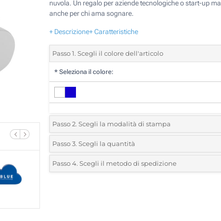
nuvola. Un regalo per aziende tecnologiche o start-up ma
anche per chi ama sognare.
+ Descrizione
+ Caratteristiche
Passo 1. Scegli il colore dell'articolo
*
Seleziona il colore:
Passo 2. Scegli la modalità di stampa
*
Seleziona la posizione di stampa e il colore del vostro l
Passo 3. Scegli la quantità
*
Quantità desiderata:
Passo 4. Scegli il metodo di spedizione
1 Colore (Su un lato)
Unità
Standard
Prezzo/unità
Incisione Laser (Su un lato)
25
Senza stampa