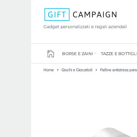
Gadget personalizzati e regali aziendali
BORSE E ZAINI
TAZZE E BOTTIGL
Home
Giochi e Giocattoli
Palline antistress per