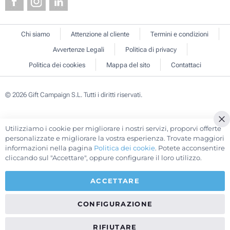
Chi siamo
Attenzione al cliente
Termini e condizioni
Avvertenze Legali
Politica di privacy
Politica dei cookies
Mappa del sito
Contattaci
© 2026 Gift Campaign S.L. Tutti i diritti riservati.
Utilizziamo i cookie per migliorare i nostri servizi, proporvi offerte
Cl
personalizzate e migliorare la vostra esperienza. Trovate maggiori
Co
informazioni nella pagina
Politica dei cookie
. Potete acconsentire
Ba
cliccando sul "Accettare", oppure configurare il loro utilizzo.
ACCETTARE
CONFIGURAZIONE
RIFIUTARE