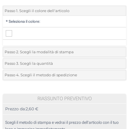
Passo 1. Scegli il colore dell'articolo
*
Seleziona il colore:
Passo 2. Scegli la modalità di stampa
*
Seleziona la posizione di stampa e il colore del vostro logo:
Passo 3. Scegli la quantità
*
Quantità desiderata:
Passo 4. Scegli il metodo di spedizione
1 Colore (Su un lato)
Unità
Standard
Prezzo/unità
2 Colori (Su un lato)
10
RIASSUNTO PREVENTIVO
3 Colori (Su un lato)
Prezzo da:
2,60 €
20
4 Colori (Su un lato)
50
Scegli il metodo di stampa e vedrai il prezzo dell'articolo con il tuo
Stampa Digitale (Su un lato)
logo o immagine immediatamente.