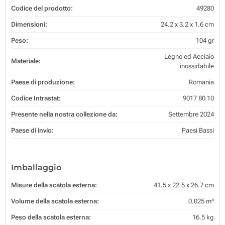
Codice del prodotto:
49280
Dimensioni:
24.2 x 3.2 x 1.6 cm
Peso:
104 gr
Legno ed Acciaio
Materiale:
inossidabile
Paese di produzione:
Romania
Codice Intrastat:
9017 80 10
Presente nella nostra collezione da:
Settembre 2024
Paese di invio:
Paesi Bassi
Imballaggio
Misure della scatola esterna:
41.5 x 22.5 x 26.7 cm
Volume della scatola esterna:
0.025 m³
Peso della scatola esterna:
16.5 kg