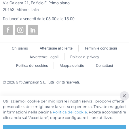
Via Caldera 21, Edificio F, Primo piano
20153, Milano, Italia
Da lunedì a venerdì dalle 08.00 alle 15.00
Chi siamo
Attenzione al cliente
Termini e condizioni
Avvertenze Legali
Politica di privacy
Politica dei cookies
Mappa del sito
Contattaci
© 2026 Gift Campaign S.L. Tutti i diritti riservati.
Utilizziamo i cookie per migliorare i nostri servizi, proporvi offerte
Cl
personalizzate e migliorare la vostra esperienza. Trovate maggiori
Co
informazioni nella pagina
Politica dei cookie
. Potete acconsentire
Ba
cliccando sul "Accettare", oppure configurare il loro utilizzo.