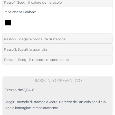
Passo 1. Scegli il colore dell'articolo
*
Seleziona il colore:
Passo 2. Scegli la modalità di stampa
*
Seleziona la posizione di stampa e il colore del vostro logo:
Passo 3. Scegli la quantità
*
Quantità desiderata:
Passo 4. Scegli il metodo di spedizione
1 Colore (Su un lato)
Unità
Standard
Prezzo/unità
2 Colori (Su un lato)
5
RIASSUNTO PREVENTIVO
3 Colori (Su un lato)
Prezzo da:
6,64 €
10
4 Colori (Su un lato)
25
Scegli il metodo di stampa e vedrai il prezzo dell'articolo con il tuo
Stampa in resina (Su un lato)
logo o immagine immediatamente.
50