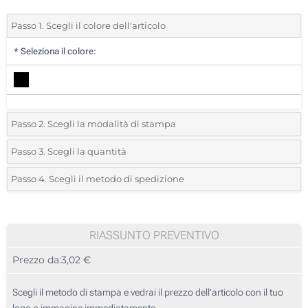
Passo 1. Scegli il colore dell'articolo
*
Seleziona il colore:
Passo 2. Scegli la modalità di stampa
*
Seleziona la posizione di stampa e il colore del vostro logo:
Passo 3. Scegli la quantità
*
Quantità desiderata:
Passo 4. Scegli il metodo di spedizione
1 Colore (Su un lato)
Unità
Standard
Prezzo/unità
2 Colori (Su un lato)
10
RIASSUNTO PREVENTIVO
3 Colori (Su un lato)
Prezzo da:
3,02 €
20
4 Colori (Su un lato)
50
Scegli il metodo di stampa e vedrai il prezzo dell'articolo con il tuo
Stampa in resina (Su un lato)
logo o immagine immediatamente.