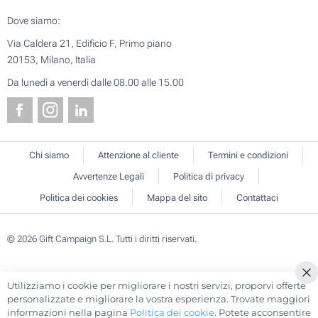
Dove siamo:
Via Caldera 21, Edificio F, Primo piano
20153, Milano, Italia
Da lunedì a venerdì dalle 08.00 alle 15.00
Chi siamo
Attenzione al cliente
Termini e condizioni
Avvertenze Legali
Politica di privacy
Politica dei cookies
Mappa del sito
Contattaci
© 2026 Gift Campaign S.L. Tutti i diritti riservati.
Utilizziamo i cookie per migliorare i nostri servizi, proporvi offerte
Cl
personalizzate e migliorare la vostra esperienza. Trovate maggiori
Co
informazioni nella pagina
Politica dei cookie
. Potete acconsentire
Ba