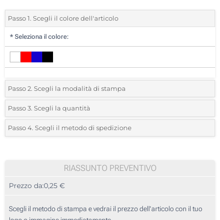
Passo 1. Scegli il colore dell'articolo
*
Seleziona il colore:
Passo 2. Scegli la modalità di stampa
*
Seleziona la posizione di stampa e il colore del vostro logo:
Passo 3. Scegli la quantità
*
Quantità desiderata:
Passo 4. Scegli il metodo di spedizione
1 Colore (Parte superiore)
Unità
Standard
Prezzo/unità
Stampa digitale (Parte superiore)
50
RIASSUNTO PREVENTIVO
Senza stampa
Prezzo da:
0,25 €
100
250
Scegli il metodo di stampa e vedrai il prezzo dell'articolo con il tuo
logo o immagine immediatamente.