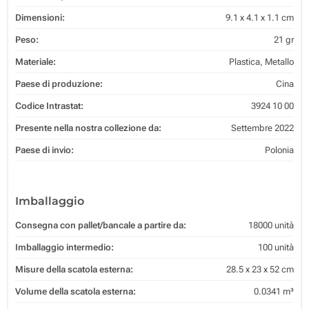
Dimensioni:
9.1 x 4.1 x 1.1 cm
Peso:
21 gr
Materiale:
Plastica, Metallo
Paese di produzione:
Cina
Codice Intrastat:
3924 10 00
Presente nella nostra collezione da:
Settembre 2022
Paese di invio:
Polonia
Imballaggio
Consegna con pallet/bancale a partire da:
18000 unità
Imballaggio intermedio:
100 unità
Misure della scatola esterna:
28.5 x 23 x 52 cm
Volume della scatola esterna:
0.0341 m³