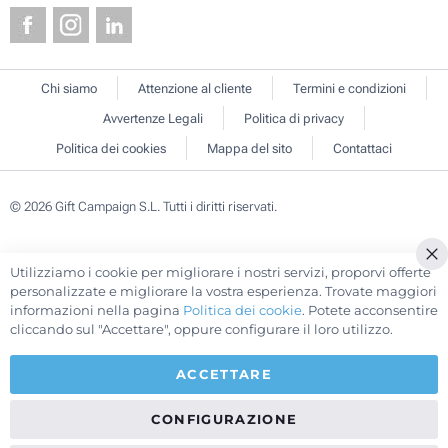
Chi siamo
Attenzione al cliente
Termini e condizioni
Avvertenze Legali
Politica di privacy
Politica dei cookies
Mappa del sito
Contattaci
© 2026 Gift Campaign S.L. Tutti i diritti riservati.
Utilizziamo i cookie per migliorare i nostri servizi, proporvi offerte
Cl
personalizzate e migliorare la vostra esperienza. Trovate maggiori
Co
informazioni nella pagina
Politica dei cookie
. Potete acconsentire
Ba
cliccando sul "Accettare", oppure configurare il loro utilizzo.
ACCETTARE
CONFIGURAZIONE