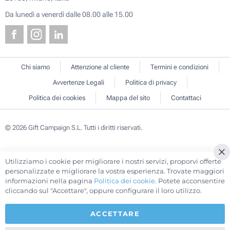
Da lunedì a venerdì dalle 08.00 alle 15.00
Chi siamo
Attenzione al cliente
Termini e condizioni
Avvertenze Legali
Politica di privacy
Politica dei cookies
Mappa del sito
Contattaci
© 2026 Gift Campaign S.L. Tutti i diritti riservati.
Utilizziamo i cookie per migliorare i nostri servizi, proporvi offerte
Cl
personalizzate e migliorare la vostra esperienza. Trovate maggiori
Co
informazioni nella pagina
Politica dei cookie
. Potete acconsentire
Ba
cliccando sul "Accettare", oppure configurare il loro utilizzo.
ACCETTARE