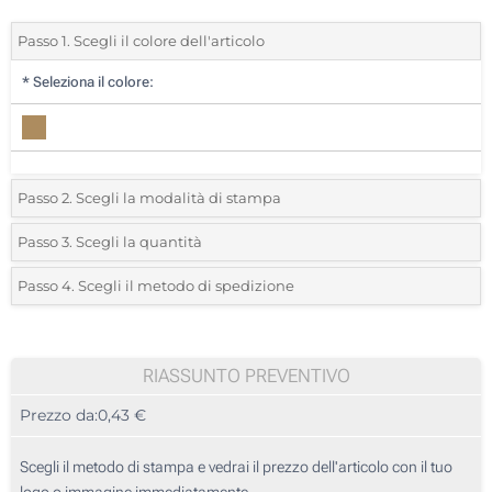
Passo 1. Scegli il colore dell'articolo
*
Seleziona il colore:
Passo 2. Scegli la modalità di stampa
*
Seleziona la posizione di stampa e il colore del vostro logo:
Passo 3. Scegli la quantità
*
Quantità desiderata:
Passo 4. Scegli il metodo di spedizione
1 Colore (Parte superiore)
Unità
Standard
Prezzo/unità
Incisione Laser (Parte superiore)
25
RIASSUNTO PREVENTIVO
Stampa digitale (Parte superiore)
Prezzo da:
0,43 €
50
Senza stampa
125
Scegli il metodo di stampa e vedrai il prezzo dell'articolo con il tuo
logo o immagine immediatamente.