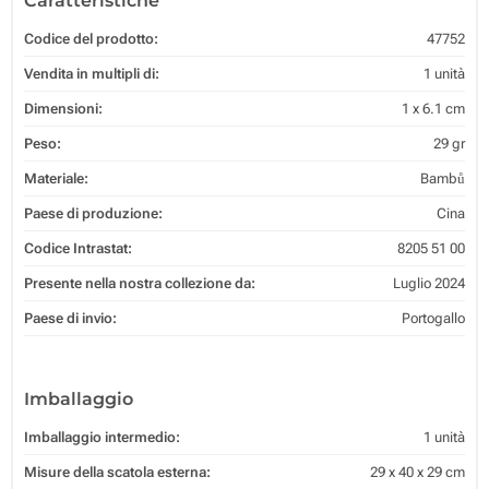
Caratteristiche
Codice del prodotto:
47752
Vendita in multipli di:
1 unità
Dimensioni:
1 x 6.1 cm
Peso:
29 gr
Materiale:
Bambů
Paese di produzione:
Cina
Codice Intrastat:
8205 51 00
Presente nella nostra collezione da:
Luglio 2024
Paese di invio:
Portogallo
Imballaggio
Imballaggio intermedio:
1 unità
Misure della scatola esterna:
29 x 40 x 29 cm