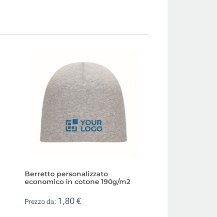
Berretto personalizzato
Cappello invernal
economico in cotone 190g/m2
maglia con risvol
1,80 €
4,52 €
Prezzo da:
Prezzo da: