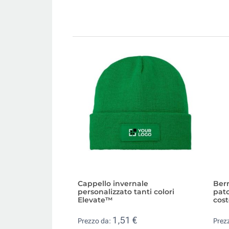
Cappello invernale
Berr
personalizzato tanti colori
patc
Elevate™
cos
1,51 €
Prezzo da:
Prez