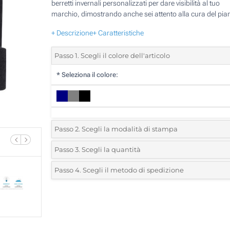
berretti invernali personalizzati per dare visibilità al tuo
marchio, dimostrando anche sei attento alla cura del pia
+ Descrizione
+ Caratteristiche
Passo 1. Scegli il colore dell'articolo
*
Seleziona il colore:
Passo 2. Scegli la modalità di stampa
*
Seleziona la posizione di stampa e il colore del vostro l
Passo 3. Scegli la quantità
*
Quantità desiderata:
Passo 4. Scegli il metodo di spedizione
Ricamo (Sul risvolto)
Unità
Standard
Prezzo/unità
Senza stampa
10