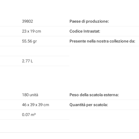
39802
Paese di produzione:
23 x 19 cm
Codice Intrastat:
55.56 gr
Presente nella nostra collezione da:
2.77 L
180 unità
Peso della scatola esterna:
46 x 39 x 39 cm
Quantità per scatola:
0.07 m³