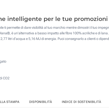
20
50
ne intelligente per le tue promozioni
100
ile ti permette di dare visibilità al tuo marchio mentre dimostri il tuo impeg
200
lylana®, è un'alternativa a basso impatto alle fibre 100% acriliche e di lan
2,77 litri d'acqua e 5,16 MJ di energia. Puoi consegnarlo a clienti o dipende
Quantità desiderata :
Aggiorna
egato
 di CO2
ELLA STAMPA
DISPONIBILITÀ
INDICE DI SOSTENIBILITÀ