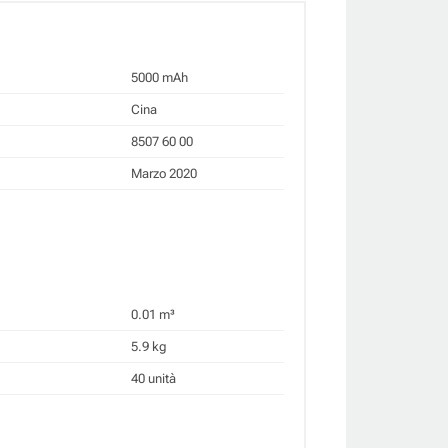
5000 mAh
Cina
8507 60 00
Marzo 2020
0.01 m³
5.9 kg
40 unità