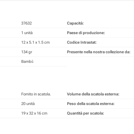
37632
Capacità:
1 unità
Paese di produzione:
12 x 5.1 x 1.5 cm
Codice Intrastat:
134 gr
Presente nella nostra collezione da:
Bambů
Fornito in scatola.
Volume della scatola esterna:
20 unità
Peso della scatola esterna:
19 x 32 x 16 cm
Quantità per scatola: