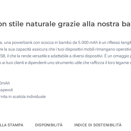
10
4 Colori (Su un lato)
25
Incisione Laser (Su un lato)
con stile naturale grazie alla nostra 
50
Senza stampa
100
neta, una powerbank con scocca in bambù da 5.000 mAh è un riflesso tangibile
Quantità desiderata :
a sua capacità assicura che i tuoi dispositivi mobili rimangano operativi d
Aggiorna
SB, il che la rende versatile e adattabile a diversi dispositivi. È un omaggi
 ai tuoi clienti e dipendenti uno strumento utile che rafforza il loro legam
000mAh
apevoli
ita in scatola individuale
ELLA STAMPA
DISPONIBILITÀ
INDICE DI SOSTENIBILITÀ