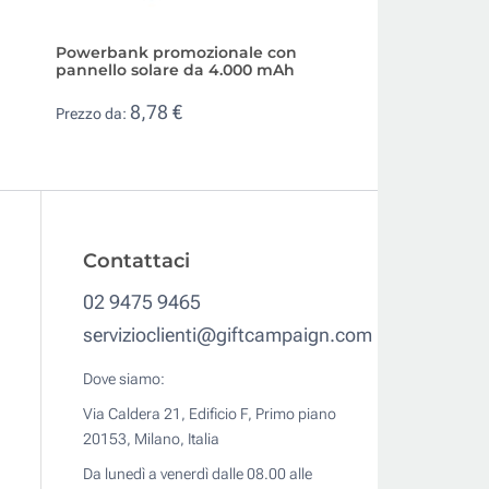
Powerbank promozionale con
Power bank perso
pannello solare da 4.000 mAh
4.000 mAh in allu
8,78 €
5,47 €
Prezzo da:
Prezzo da:
Contattaci
02 9475 9465
servizioclienti@giftcampaign.com
Dove siamo:
Via Caldera 21, Edificio F, Primo piano
20153, Milano, Italia
Da lunedì a venerdì dalle 08.00 alle