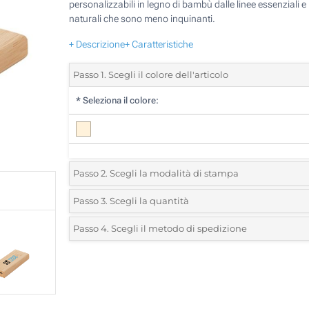
personalizzabili in legno di bambù dalle linee essenziali e
naturali che sono meno inquinanti.
+ Descrizione
+ Caratteristiche
Passo 1. Scegli il colore dell'articolo
*
Seleziona il colore:
Passo 2. Scegli la modalità di stampa
*
Seleziona la posizione di stampa e il colore del vostro l
Passo 3. Scegli la quantità
*
Quantità desiderata:
Passo 4. Scegli il metodo di spedizione
1 Colore (Su un lato)
Unità
Standard
Prezzo/unità
2 Colori (Su un lato)
5
3 Colori (Su un lato)