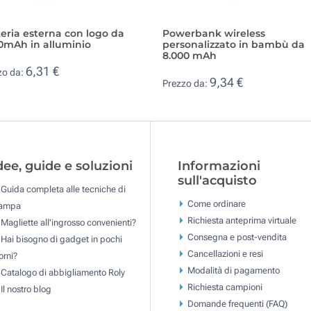
eria esterna con logo da
Powerbank wireless
0mAh in alluminio
personalizzato in bambù da
8.000 mAh
6,31 €
zo da:
9,34 €
Prezzo da:
dee, guide e soluzioni
Informazioni
sull'acquisto
Guida completa alle tecniche di
Come ordinare
tampa
Richiesta anteprima virtuale
Magliette all'ingrosso convenienti?
Consegna e post-vendita
Hai bisogno di gadget in pochi
Cancellazioni e resi
orni?
Modalità di pagamento
Catalogo di abbigliamento Roly
Richiesta campioni
Il nostro blog
Domande frequenti (FAQ)