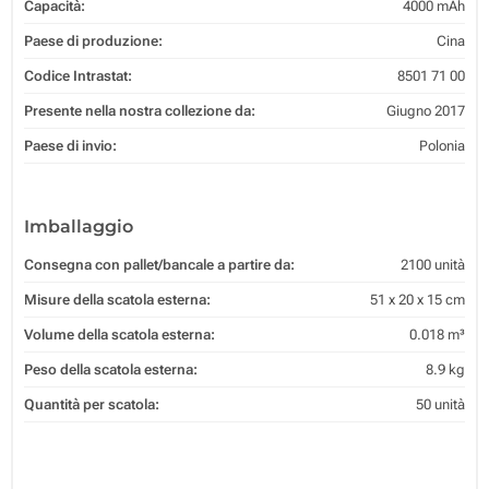
Capacità:
4000 mAh
Paese di produzione:
Cina
Codice Intrastat:
8501 71 00
Presente nella nostra collezione da:
Giugno 2017
Paese di invio:
Polonia
Imballaggio
Consegna con pallet/bancale a partire da:
2100 unità
Misure della scatola esterna:
51 x 20 x 15 cm
Volume della scatola esterna:
0.018 m³
Peso della scatola esterna:
8.9 kg
Quantità per scatola:
50 unità