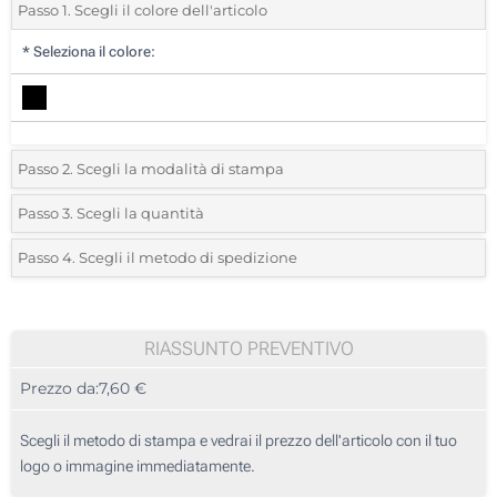
Passo 1. Scegli il colore dell'articolo
*
Seleziona il colore:
Passo 2. Scegli la modalità di stampa
*
Seleziona la posizione di stampa e il colore del vostro logo:
Passo 3. Scegli la quantità
*
Quantità desiderata:
Passo 4. Scegli il metodo di spedizione
1 Colore (In alto)
Unità
Standard
Prezzo/unità
2 Colori (In alto)
5
RIASSUNTO PREVENTIVO
3 Colori (In alto)
Prezzo da:
7,60 €
10
4 Colori (In alto)
25
Scegli il metodo di stampa e vedrai il prezzo dell'articolo con il tuo
Stampa digitale (In alto)
logo o immagine immediatamente.
50