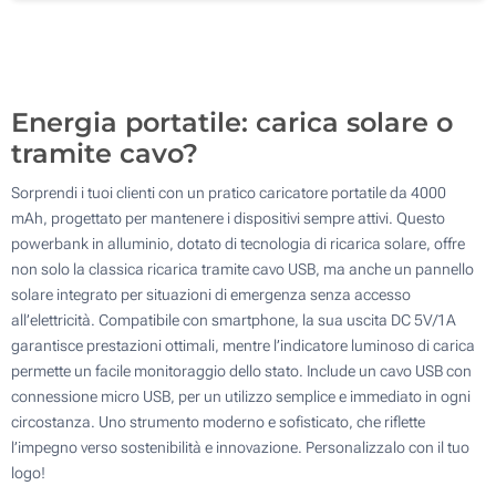
Incisione Laser (In alto)
100
Senza stampa
Aggiorna
Quantità desiderata :
Energia portatile: carica solare o
tramite cavo?
Sorprendi i tuoi clienti con un pratico caricatore portatile da 4000
mAh, progettato per mantenere i dispositivi sempre attivi. Questo
powerbank in alluminio, dotato di tecnologia di ricarica solare, offre
non solo la classica ricarica tramite cavo USB, ma anche un pannello
solare integrato per situazioni di emergenza senza accesso
all’elettricità. Compatibile con smartphone, la sua uscita DC 5V/1A
garantisce prestazioni ottimali, mentre l’indicatore luminoso di carica
permette un facile monitoraggio dello stato. Include un cavo USB con
connessione micro USB, per un utilizzo semplice e immediato in ogni
circostanza. Uno strumento moderno e sofisticato, che riflette
l’impegno verso sostenibilità e innovazione. Personalizzalo con il tuo
logo!