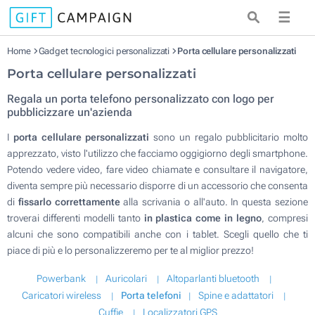
☰
Home
Gadget tecnologici personalizzati
Porta cellulare personalizzati
Porta cellulare personalizzati
Regala un porta telefono personalizzato con logo per
pubblicizzare un'azienda
I
porta cellulare personalizzati
sono un regalo pubblicitario molto
apprezzato, visto l'utilizzo che facciamo oggigiorno degli smartphone.
Potendo vedere video, fare video chiamate e consultare il navigatore,
diventa sempre più necessario disporre di un accessorio che consenta
di
fissarlo correttamente
alla scrivania o all'auto. In questa sezione
troverai differenti modelli tanto
in plastica come in legno
, compresi
alcuni che sono compatibili anche con i tablet. Scegli quello che ti
piace di più e lo personalizzeremo per te al miglior prezzo!
Powerbank
Auricolari
Altoparlanti bluetooth
Caricatori wireless
Porta telefoni
Spine e adattatori
Cuffie
Localizzatori GPS