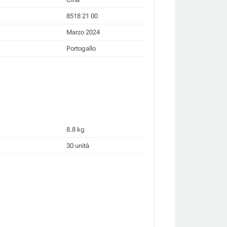
8518 21 00
Marzo 2024
Portogallo
8.8 kg
30 unità