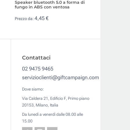
Speaker bluetooth 5.0 a forma di
Speaker bluetooth
fungo in ABS con ventosa
in alluminio ricic
4,45 €
4,22 €
Prezzo da:
Prezzo da:
Contattaci
02 9475 9465
servizioclienti@giftcampaign.com
Dove siamo:
Via Caldera 21, Edificio F, Primo piano
20153, Milano, Italia
Da lunedì a venerdì dalle 08.00 alle
15.00