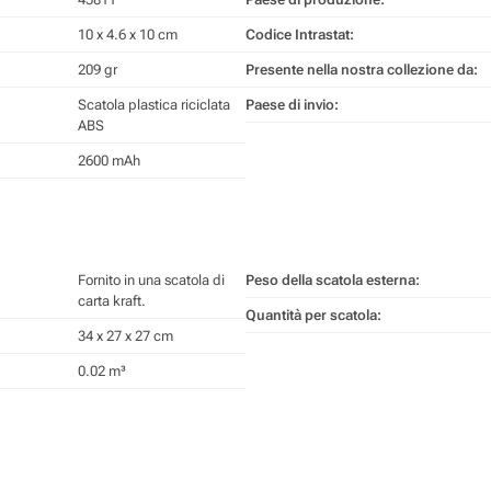
10 x 4.6 x 10 cm
Codice Intrastat:
209 gr
Presente nella nostra collezione da:
Scatola plastica riciclata
Paese di invio:
ABS
2600 mAh
Fornito in una scatola di
Peso della scatola esterna:
carta kraft.
Quantità per scatola:
34 x 27 x 27 cm
0.02 m³