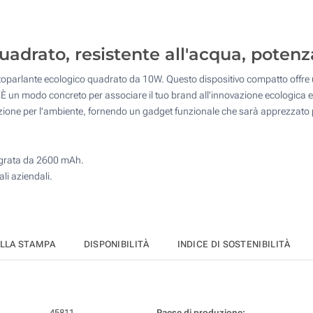
10
25
uadrato, resistente all'acqua, potenz
50
altoparlante ecologico quadrato da 10W. Questo dispositivo compatto offre 
100
È un modo concreto per associare il tuo brand all'innovazione ecologica e alla
zione per l'ambiente, fornendo un gadget funzionale che sarà apprezzato per 
Quantità desiderata :
Aggiorna
ntegrata da 2600 mAh.
ali aziendali.
ELLA STAMPA
DISPONIBILITÀ
INDICE DI SOSTENIBILITÀ
45811
Paese di produzione: