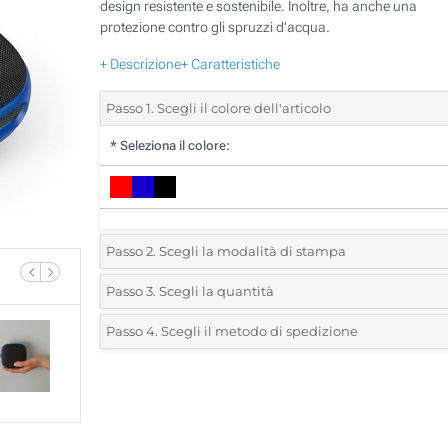
design resistente e sostenibile. Inoltre, ha anche una
protezione contro gli spruzzi d'acqua.
+ Descrizione
+ Caratteristiche
Passo 1. Scegli il colore dell'articolo
*
Seleziona il colore:
Passo 2. Scegli la modalità di stampa
*
Seleziona la posizione di stampa e il colore del vostro l
Passo 3. Scegli la quantità
*
Quantità desiderata:
Passo 4. Scegli il metodo di spedizione
Transfer digitale full color (Davanti)
Unità
Standard
Prezzo/unità
Senza stampa
5