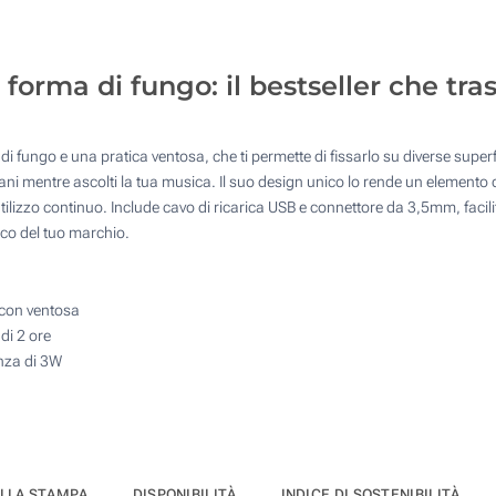
50
100
forma di fungo: il bestseller che tr
200
Quantità desiderata :
i fungo e una pratica ventosa, che ti permette di fissarlo su diverse super
Aggiorna
mani mentre ascolti la tua musica. Il suo design unico lo rende un elemento 
 utilizzo continuo. Include cavo di ricarica USB e connettore da 3,5mm, f
tico del tuo marchio.
 con ventosa
di 2 ore
nza di 3W
ELLA STAMPA
DISPONIBILITÀ
INDICE DI SOSTENIBILITÀ