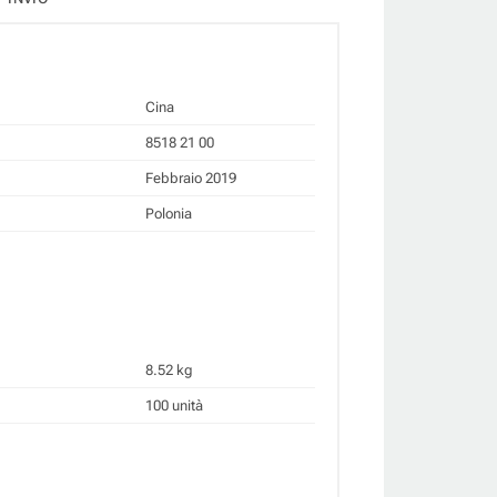
Cina
8518 21 00
Febbraio 2019
Polonia
8.52 kg
100 unità