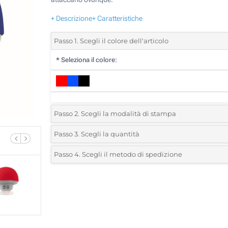
+ Descrizione
+ Caratteristiche
Passo 1. Scegli il colore dell'articolo
*
Seleziona il colore:
Passo 2. Scegli la modalità di stampa
*
Seleziona la posizione di stampa e il colore del vostro l
Passo 3. Scegli la quantità
*
Quantità desiderata:
Passo 4. Scegli il metodo di spedizione
1 Colore (Su un lato)
Unità
Standard
Prezzo/unità
2 Colori (Su un lato)
10
Senza stampa
20