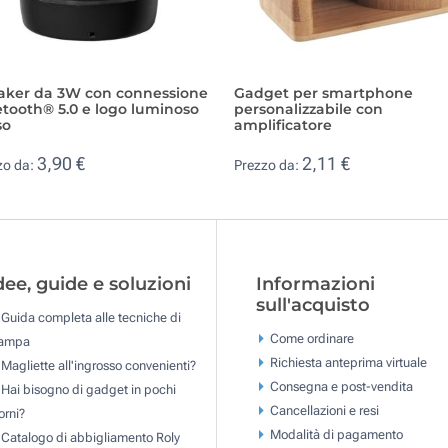
aker da 3W con connessione
Gadget per smartphone
tooth® 5.0 e logo luminoso
personalizzabile con
so
amplificatore
3,90 €
2,11 €
zo da:
Prezzo da:
dee, guide e soluzioni
Informazioni
sull'acquisto
Guida completa alle tecniche di
Come ordinare
tampa
Richiesta anteprima virtuale
Magliette all'ingrosso convenienti?
Consegna e post-vendita
Hai bisogno di gadget in pochi
Cancellazioni e resi
orni?
Modalità di pagamento
Catalogo di abbigliamento Roly