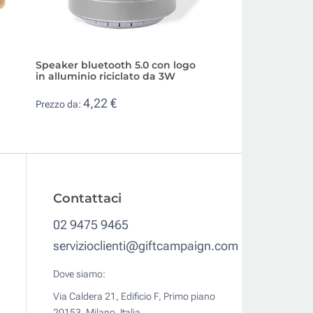
Speaker bluetooth 5.0 con logo
Altoparlante porta
in alluminio riciclato da 3W
con uscita USB, A
4,22 €
14,30 €
Prezzo da:
Prezzo da:
Contattaci
02 9475 9465
servizioclienti@giftcampaign.com
Dove siamo:
Via Caldera 21, Edificio F, Primo piano
20153, Milano, Italia