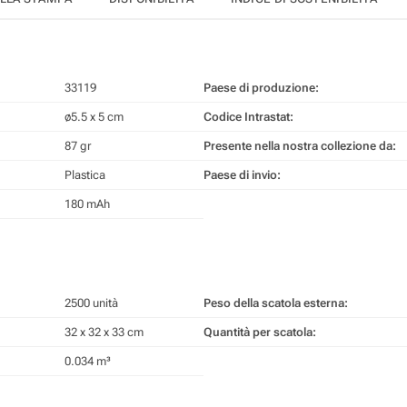
33119
Paese di produzione:
ø5.5 x 5 cm
Codice Intrastat:
87 gr
Presente nella nostra collezione da:
Plastica
Paese di invio:
180 mAh
2500 unità
Peso della scatola esterna:
32 x 32 x 33 cm
Quantità per scatola:
0.034 m³