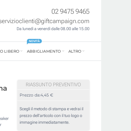
02 9475 9465
servizioclienti@giftcampaign.com
Da lunedì a venerdì dalle 08.00 alle 15.00
NOVITÀ
O LIBERO
ABBIGLIAMENTO
ALTRO
RIASSUNTO PREVENTIVO
ma
Prezzo da:
4,45 €
Scegli il metodo di stampa e vedrai il
prezzo dell'articolo con il tuo logo o
peaker
immagine immediatamente.
r