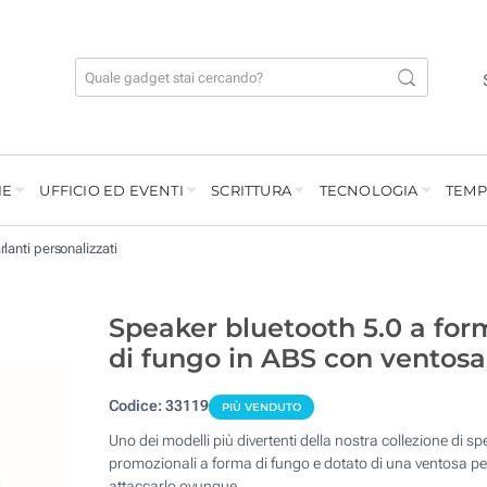
IE
UFFICIO ED EVENTI
SCRITTURA
TECNOLOGIA
TEMP
rlanti personalizzati
Speaker bluetooth 5.0 a for
di fungo in ABS con ventosa
Codice:
33119
PIÙ VENDUTO
Uno dei modelli più divertenti della nostra collezione di s
promozionali a forma di fungo e dotato di una ventosa pe
attaccarlo ovunque.