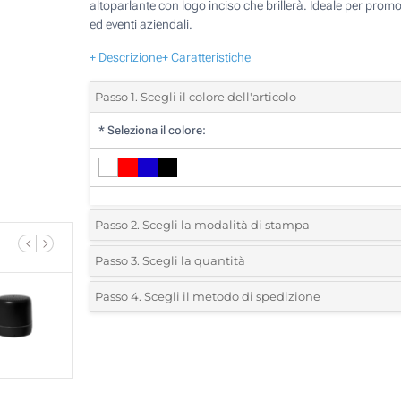
altoparlante con logo inciso che brillerà. Ideale per promo
ed eventi aziendali.
+ Descrizione
+ Caratteristiche
Passo 1. Scegli il colore dell'articolo
*
Seleziona il colore:
Passo 2. Scegli la modalità di stampa
*
Seleziona la posizione di stampa e il colore del vostro l
Passo 3. Scegli la quantità
*
Quantità desiderata:
Passo 4. Scegli il metodo di spedizione
1 Colore (Su un lato)
Unità
Standard
Prezzo/unità
2 Colori (Su un lato)
25
3 Colori (Su un lato)