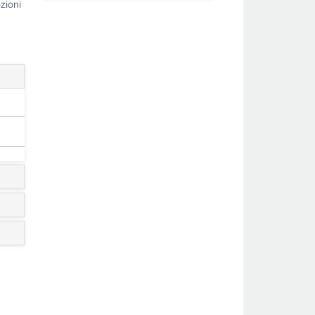
zioni
ogo: