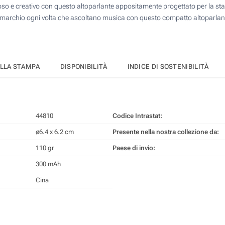
so e creativo con questo altoparlante appositamente progettato per la st
l tuo marchio ogni volta che ascoltano musica con questo compatto altoparlan
ELLA STAMPA
DISPONIBILITÀ
INDICE DI SOSTENIBILITÀ
44810
Codice Intrastat:
ø6.4 x 6.2 cm
Presente nella nostra collezione da:
110 gr
Paese di invio:
300 mAh
Cina