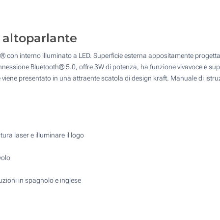
50
4 Colori (Su un lato)
125
Incisione Laser (Su un lato)
 altoparlante
250
con interno illuminato a LED. Superficie esterna appositamente progettata
Senza stampa
500
 connessione Bluetooth® 5.0, offre 3W di potenza, ha funzione vivavoce e su
 viene presentato in una attraente scatola di design kraft. Manuale di istru
Quantità desiderata :
Aggiorna
ra laser e illuminare il logo
volo
ruzioni in spagnolo e inglese