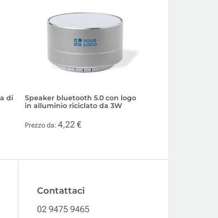
a di
Speaker bluetooth 5.0 con logo
Altoparlante porta
in alluminio riciclato da 3W
con uscita USB, A
4,22 €
14,30 €
Prezzo da:
Prezzo da:
Contattaci
02 9475 9465