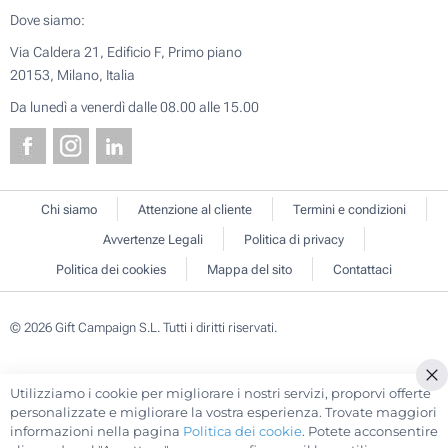
Dove siamo:
Via Caldera 21, Edificio F, Primo piano
20153, Milano, Italia
Da lunedì a venerdì dalle 08.00 alle 15.00
Chi siamo
Attenzione al cliente
Termini e condizioni
Avvertenze Legali
Politica di privacy
Politica dei cookies
Mappa del sito
Contattaci
© 2026 Gift Campaign S.L. Tutti i diritti riservati.
Utilizziamo i cookie per migliorare i nostri servizi, proporvi offerte
Cl
personalizzate e migliorare la vostra esperienza. Trovate maggiori
Co
informazioni nella pagina
Politica dei cookie
. Potete acconsentire
Ba