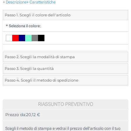
+ Descrizione
+ Caratteristiche
Passo 1. Scegli il colore dell'articolo
*
Seleziona il colore:
Passo 2. Scegli la modalità di stampa
*
Seleziona la posizione di stampa e il colore del vostro logo:
Passo 3. Scegli la quantità
*
Ordine minimo 5 (Ordine totale)
Passo 4. Scegli il metodo di spedizione
1 Colore (Su un lato)
Standard
Devi scegliere un colore per vedere quantità e taglie disponibili.
2 Colori (Su un lato)
RIASSUNTO PREVENTIVO
3 Colori (Su un lato)
Calcola prezzo
Prezzo da:
20,12 €
4 Colori (Su un lato)
Scegli il metodo di stampa e vedrai il prezzo dell'articolo con il tuo