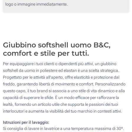
Transfer digitale full color (Su un lato)
logo o immagine immediatamente.
Senza stampa
Giubbino softshell uomo B&C,
comfort e stile per tutti.
Per equipaggiare i tuoi clienti o dipendenti più attivi, un giubbino
softshell da uomo in poliestere ed elastan è una scelta strategica.
Progettato per le attività all'aperto, offre elasticità e protezione dal
freddo, garantendo libertà di movimento e comfort. Personalizzando
questo capo, il tuo brand si associa a uno stile di vita dinamico e alla
capacità di superare le sfide. È un modo efficace per rafforzare la
lealtà, fornendo un articolo utile che supporta le passioni dei tuoi
interlocutori e aumenta la visibilità del tuo marchio in contesti attivi.
Istruzioni per il lavaggio:
Si consiglia di lavare in lavatrice a una temperatura massima di 30º.