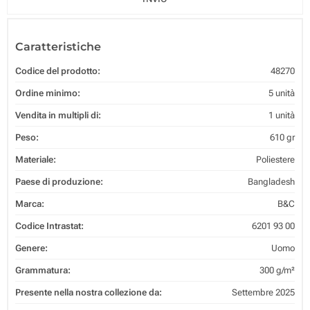
Caratteristiche
Codice del prodotto:
48270
Ordine minimo:
5 unità
Vendita in multipli di:
1 unità
Peso:
610 gr
Materiale:
Poliestere
Paese di produzione:
Bangladesh
Marca:
B&C
Codice Intrastat:
6201 93 00
Genere:
Uomo
Grammatura:
300 g/m²
Presente nella nostra collezione da:
Settembre 2025