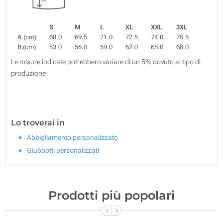
S
M
L
XL
XXL
3XL
A
(cm)
68.0
69.5
71.0
72.5
74.0
75.5
B
(cm)
53.0
56.0
59.0
62.0
65.0
68.0
Le misure indicate potrebbero variare di un 5% dovuto al tipo di
produzione
Lo troverai in
Abbigliamento personalizzato
Giubbotti personalizzati
Prodotti più popolari